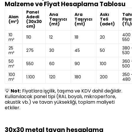
Malzeme ve Fiyat Hesaplama Tablosu
Panel
Ana
Ara
Askı
Tah
Alan
Adedi
Taşıyıcı
Taşıyıcı
Teli
Fiya
(m²)
(30x30
(mt)
(mt)
(adet)
(TL
cm)
10
400 
110
12
18
20
m²
550
25
380 
275
30
45
50
m²
530
50
360 
550
60
90
100
m²
500
100
350 
1.100
120
180
200
m²
480
💡
Not:
Fiyatlara işçilik, taşıma ve KDV dahil değildir.
Kullanılacak panel tipi (RAL boyalı, mikroperfore,
akustik vb.) ve tavan yüksekliği, toplam maliyeti
etkiler.
30x30 metal tavan hesaplama