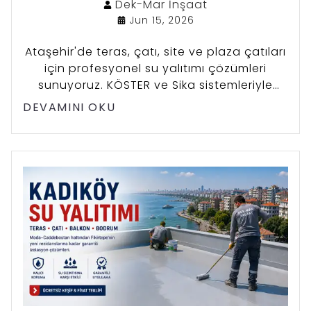
Dek-Mar
İnşaat
Jun 15, 2026
Ataşehir'de teras, çatı, site ve plaza çatıları
için profesyonel su yalıtımı çözümleri
sunuyoruz. KÖSTER ve Sika sistemleriyle
garantili uygulama, ücretsiz keşif ve geniş
DEVAMINI OKU
metrajlı projelere özel fiyat avantajları
sağlıyoruz.