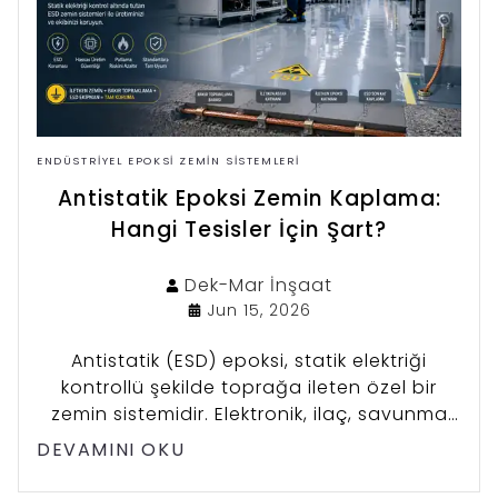
ENDÜSTRIYEL EPOKSI ZEMIN SISTEMLERI
Antistatik Epoksi Zemin Kaplama:
Hangi Tesisler İçin Şart?
Dek-Mar
İnşaat
Jun 15, 2026
Antistatik (ESD) epoksi, statik elektriği
kontrollü şekilde toprağa ileten özel bir
zemin sistemidir. Elektronik, ilaç, savunma
ve batarya üretim tesisleri için şarttır.
DEVAMINI OKU