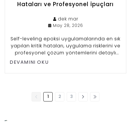
Hataları ve Profesyonel İpuçları
dek
mar
May 28, 2026
Self-leveling epoksi uygulamalarında en sık
yapılan kritik hataları, uygulama risklerini ve
profesyonel çözüm yöntemlerini detaylı
şekilde inceleyin. Uzun ömürlü ve sorunsuz
DEVAMINI OKU
epoksi zemin için dikkat edilmesi gereken
tüm teknik detaylar bu rehberde.
1
2
3