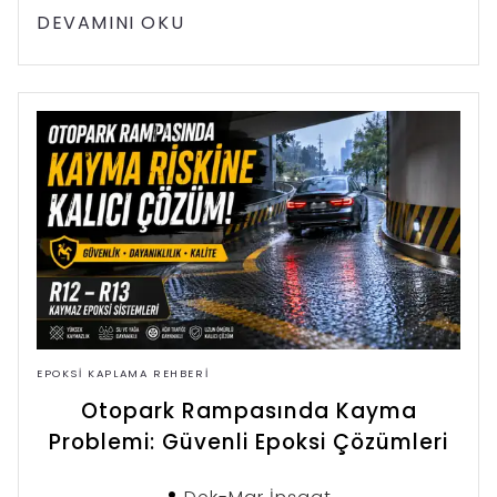
zemin üzerine yeni epoksi
DEVAMINI OKU
uygulanabileceğini, söküm gerektiren
senaryoları ve maliyet farklarını bu
rehberde bulabilirsiniz.
EPOKSI KAPLAMA REHBERI
Otopark Rampasında Kayma
Problemi: Güvenli Epoksi Çözümleri