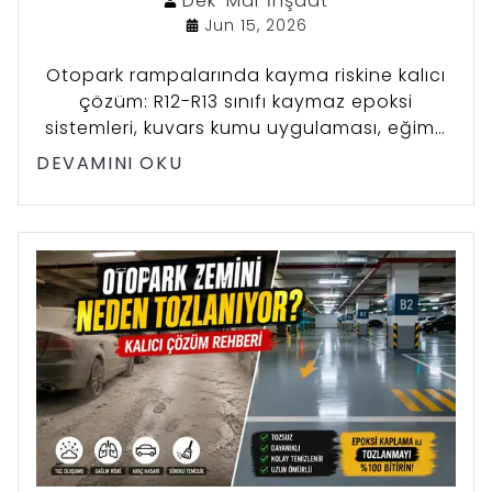
Dek-Mar
İnşaat
Jun 15, 2026
Otopark rampalarında kayma riskine kalıcı
çözüm: R12-R13 sınıfı kaymaz epoksi
sistemleri, kuvars kumu uygulaması, eğime
göre sistem seçimi ve yasal sorumluluk
DEVAMINI OKU
rehberi.