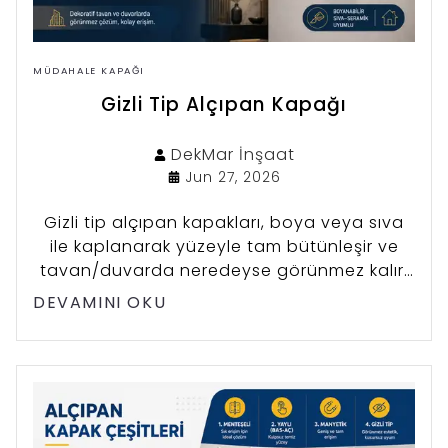
MÜDAHALE KAPAĞI
Gizli Tip Alçıpan Kapağı
DekMar
İnşaat
Jun 27, 2026
Gizli tip alçıpan kapakları, boya veya sıva
ile kaplanarak yüzeyle tam bütünleşir ve
tavan/duvarda neredeyse görünmez kalır.
Estetiğin öncelik olduğu dekoratif mekanlar
DEVAMINI OKU
için ideal erişim çözümüdür.