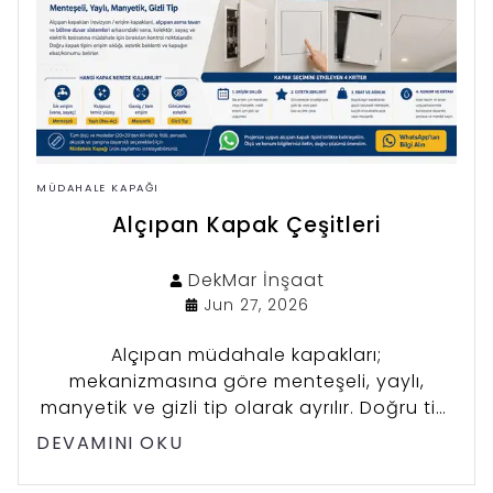
MÜDAHALE KAPAĞI
Alçıpan Kapak Çeşitleri
DekMar
İnşaat
Jun 27, 2026
Alçıpan müdahale kapakları;
mekanizmasına göre menteşeli, yaylı,
manyetik ve gizli tip olarak ayrılır. Doğru tipi
erişim sıklığı, estetik beklenti ve kapağın
DEVAMINI OKU
konumu belirler.