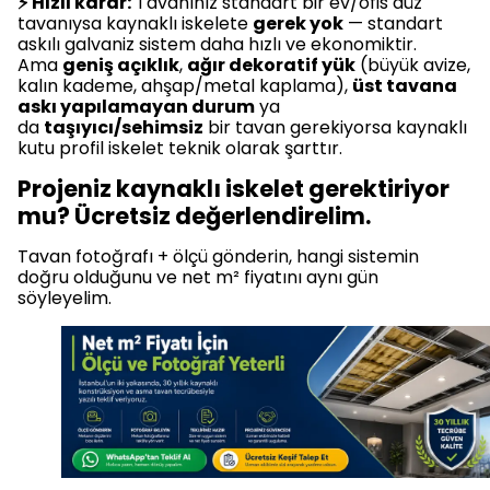
⚡ Hızlı karar:
Tavanınız standart bir ev/ofis düz
tavanıysa kaynaklı iskelete
gerek yok
— standart
askılı galvaniz sistem daha hızlı ve ekonomiktir.
Ama
geniş açıklık
,
ağır dekoratif yük
(büyük avize,
kalın kademe, ahşap/metal kaplama),
üst tavana
askı yapılamayan durum
ya
da
taşıyıcı/sehimsiz
bir tavan gerekiyorsa kaynaklı
kutu profil iskelet teknik olarak şarttır.
Projeniz kaynaklı iskelet gerektiriyor
mu? Ücretsiz değerlendirelim.
Tavan fotoğrafı + ölçü gönderin, hangi sistemin
doğru olduğunu ve net m² fiyatını aynı gün
söyleyelim.