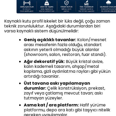
Kaynaklı kutu profil iskelet bir lüks değil, çoğu zaman
teknik zorunluluktur. Aşağıdaki durumlardan biri
varsa kaynaklı sistem düşünülmelidir:
Geniş açıklıklı tavanlar:
Kolon/mesnet
arası mesafenin fazla olduğu, standart
askının yeterli olmadığı büyük alanlar
(showroom, salon, restoran, fuar standı).
Ağır dekoratif yük:
Büyük kristal avize,
kalın kademeli tasarım, ahşap/metal
kaplama, gizli aydınlatma rayları gibi yükün
artırdığı tavanlar.
Üst tavana askı yapılamayan
durumlar:
Çelik konstrüksiyon, prekast,
zayıf veya çatlamış mevcut tavan; askı
tutmayan yüzeyler.
Asma kat / ara platform:
Hafif yürüme
platformu, depo ara katı gibi taşıyıcı nitelik
gereken uygulamalar.