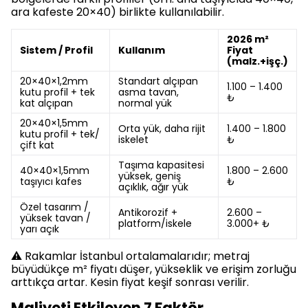
ara kafeste 20×40) birlikte kullanılabilir.
2026 m²
Sistem / Profil
Kullanım
Fiyat
(malz.+işç.)
20×40×1,2mm
Standart alçıpan
1.100 – 1.400
kutu profil + tek
asma tavan,
₺
kat alçıpan
normal yük
20×40×1,5mm
Orta yük, daha rijit
1.400 – 1.800
kutu profil + tek/
iskelet
₺
çift kat
Taşıma kapasitesi
40×40×1,5mm
1.800 – 2.600
yüksek, geniş
taşıyıcı kafes
₺
açıklık, ağır yük
Özel tasarım /
Antikorozif +
2.600 –
yüksek tavan /
platform/iskele
3.000+ ₺
yarı açık
⚠️ Rakamlar İstanbul ortalamalarıdır; metraj
büyüdükçe m² fiyatı düşer, yükseklik ve erişim zorluğu
arttıkça artar. Kesin fiyat keşif sonrası verilir.
Maliyeti Etkileyen 7 Faktör