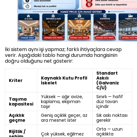
İki sistem aynı işi yapmaz; farklı ihtiyaçlara cevap
verir. Aşağıdaki tablo hangi durumda hangisinin
doğru olduğunu net gösterir:
Standart
Kaynaklı Kutu Profil
Askılı
Kriter
İskelet
(Galvaniz
C/U)
Yüksek — ağır avize,
Sınırlı — hafif
Taşıma
kaplama, ekipman
düz tavan
kapasitesi
taşır
içindir
Açıklık
Geniş açıklık geçer, az
Sık askı noktası
geçme
ara mesnet ister
gerekir
Orta — uzun
Rijitlik /
Çok yüksek, eğilmez
açıklıkta
sehim