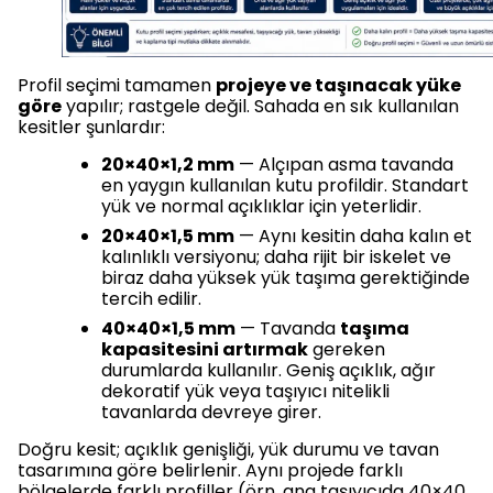
Profil seçimi tamamen
projeye ve taşınacak yüke
göre
yapılır; rastgele değil. Sahada en sık kullanılan
kesitler şunlardır:
20×40×1,2 mm
— Alçıpan asma tavanda
en yaygın kullanılan kutu profildir. Standart
yük ve normal açıklıklar için yeterlidir.
20×40×1,5 mm
— Aynı kesitin daha kalın et
kalınlıklı versiyonu; daha rijit bir iskelet ve
biraz daha yüksek yük taşıma gerektiğinde
tercih edilir.
40×40×1,5 mm
— Tavanda
taşıma
kapasitesini artırmak
gereken
durumlarda kullanılır. Geniş açıklık, ağır
dekoratif yük veya taşıyıcı nitelikli
tavanlarda devreye girer.
Doğru kesit; açıklık genişliği, yük durumu ve tavan
tasarımına göre belirlenir. Aynı projede farklı
bölgelerde farklı profiller (örn. ana taşıyıcıda 40×40,