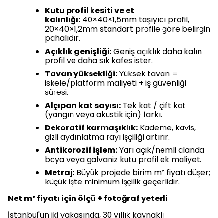
Kutu profil kesiti ve et
kalınlığı:
40×40×1,5mm taşıyıcı profil,
20×40×1,2mm standart profile göre belirgin
pahalıdır.
Açıklık genişliği:
Geniş açıklık daha kalın
profil ve daha sık kafes ister.
Tavan yüksekliği:
Yüksek tavan =
iskele/platform maliyeti + iş güvenliği
süresi.
Alçıpan kat sayısı:
Tek kat / çift kat
(yangın veya akustik için) farkı.
Dekoratif karmaşıklık:
Kademe, kavis,
gizli aydınlatma rayı işçiliği artırır.
Antikorozif işlem:
Yarı açık/nemli alanda
boya veya galvaniz kutu profil ek maliyet.
Metraj:
Büyük projede birim m² fiyatı düşer;
küçük işte minimum işçilik geçerlidir.
Net m² fiyatı için ölçü + fotoğraf yeterli
İstanbul'un iki yakasında, 30 yıllık kaynaklı