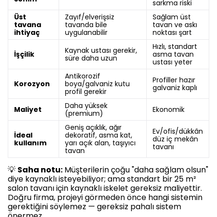
sarkma riski
Üst
Zayıf/elverişsiz
Sağlam üst
tavana
tavanda bile
tavan ve askı
ihtiyaç
uygulanabilir
noktası şart
Hızlı, standart
Kaynak ustası gerekir,
İşçilik
asma tavan
süre daha uzun
ustası yeter
Antikorozif
Profiller hazır
Korozyon
boya/galvaniz kutu
galvaniz kaplı
profil gerekir
Daha yüksek
Maliyet
Ekonomik
(premium)
Geniş açıklık, ağır
Ev/ofis/dükkân
İdeal
dekoratif, asma kat,
düz iç mekân
kullanım
yarı açık alan, taşıyıcı
tavanı
tavan
💡
Saha notu:
Müşterilerin çoğu "daha sağlam olsun"
diye kaynaklı isteyebiliyor; ama standart bir 25 m²
salon tavanı için kaynaklı iskelet gereksiz maliyettir.
Doğru firma, projeyi görmeden önce hangi sistemin
gerektiğini söylemez — gereksiz pahalı sistem
önermez.