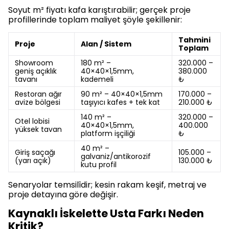
Soyut m² fiyatı kafa karıştırabilir; gerçek proje
profillerinde toplam maliyet şöyle şekillenir:
Tahmini
Proje
Alan / Sistem
Toplam
Showroom
180 m² –
320.000 –
geniş açıklık
40×40×1,5mm,
380.000
tavanı
kademeli
₺
Restoran ağır
90 m² – 40×40×1,5mm
170.000 –
avize bölgesi
taşıyıcı kafes + tek kat
210.000 ₺
140 m² –
320.000 –
Otel lobisi
40×40×1,5mm,
400.000
yüksek tavan
platform işçiliği
₺
40 m² –
Giriş saçağı
105.000 –
galvaniz/antikorozif
(yarı açık)
130.000 ₺
kutu profil
Senaryolar temsilîdir; kesin rakam keşif, metraj ve
proje detayına göre değişir.
Kaynaklı İskelette Usta Farkı Neden
Kritik?