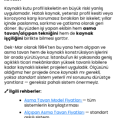
Kaynaklı kutu profil iskeletin en büyük riski yanlış
uygulamadır. Hatalı kaynak, yetersiz profil kesiti veya
korozyona karşı korumasız bırakılan bir iskelet; yıllar
içinde paslanma, sarkma ve çatlama olarak geri
döner. Bu yüzden işi yapan ekibin hem
asma
tavan/alçıpan tekniğini
hem de
kaynak
işçiliğini
birlikte bilmesi şarttır.
Dek-Mar olarak 1994'ten bu yana hem alçıpan ve
asma tavan hem de kaynaklı konstrüksiyon işlerini
bir arada yürütüyoruz. İstanbul'un iki yakasında geniş
açıklıklı ticari mekânlardan yüksek tavanlı lobilere
kadar kaynaklı iskelet projeleri uyguladık. Ölçüsünü
aldığımız her projede önce
kaynaklı mı gerekli,
yoksa standart sistem yeterli mi
sorusunu dürüstçe
yanıtlarız — gereksiz pahalı sistem önermeyiz.
🔗 İlgili rehberler:
Asma Tavan Model Fiyatları
— tüm
sistemlerin karşılaştırması
Alçıpan Asma Tavan Fiyatları
— standart
askılı sistem