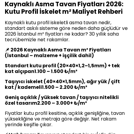
Kaynaklı Asma Tavan Fiyatları 2026:
Kutu Profil İskelet m² Maliyet Rehberi
Kaynaklı kutu profil iskeletli asma tavan nedir,
standart askılı sisteme göre neden daha güçlüdür ve
2026 İstanbul m² fiyatları ne kadar? 30 yıllık saha
tecrübemizle net rakamlar.
📌 2026 Kaynaklı Asma Tavan m² Fiyatları
(İstanbul – malzeme + işçilik dahil)
Standart kutu profil (20×40×1,2–1,5mm) + tek
kat alçıpan1.100 – 1.500 ₺/m²
Taşıyıcı iskelet (40×40×1,5mm), ağır yük / çift
kat / kademeli1.500 – 2.200 ₺/m²
Geniş açıklık / yüksek tavan / taşıyıcı nitelikli
özel tasarım2.200 – 3.000+ ₺/m²
Fiyatlar kutu profil kesitine, açıklık genişliğine, tavan
yüksekliğine ve metraja göre değişir. Net rakam
yerinde keşifle çıkar.