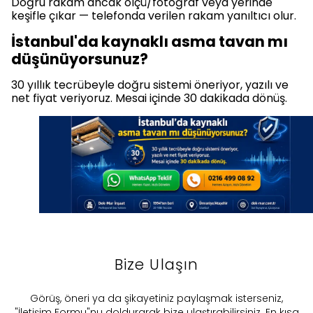
Doğru rakam ancak ölçü/fotoğraf veya yerinde
keşifle çıkar — telefonda verilen rakam yanıltıcı olur.
İstanbul'da kaynaklı asma tavan mı
düşünüyorsunuz?
30 yıllık tecrübeyle doğru sistemi öneriyor, yazılı ve
net fiyat veriyoruz. Mesai içinde 30 dakikada dönüş.
Bize Ulaşın
​Görüş, öneri ya da şikayetiniz paylaşmak isterseniz,
"İletişim Formu"nu doldurarak bize ulaştırabilirsiniz. En kısa