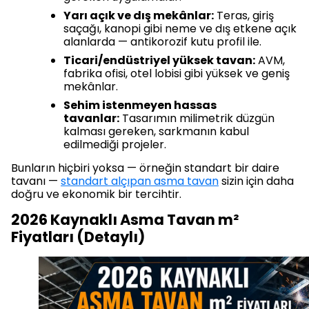
Yarı açık ve dış mekânlar:
Teras, giriş
saçağı, kanopi gibi neme ve dış etkene açık
alanlarda — antikorozif kutu profil ile.
Ticari/endüstriyel yüksek tavan:
AVM,
fabrika ofisi, otel lobisi gibi yüksek ve geniş
mekânlar.
Sehim istenmeyen hassas
tavanlar:
Tasarımın milimetrik düzgün
kalması gereken, sarkmanın kabul
edilmediği projeler.
Bunların hiçbiri yoksa — örneğin standart bir daire
tavanı —
standart alçıpan asma tavan
sizin için daha
doğru ve ekonomik bir tercihtir.
2026 Kaynaklı Asma Tavan m²
Fiyatları (Detaylı)