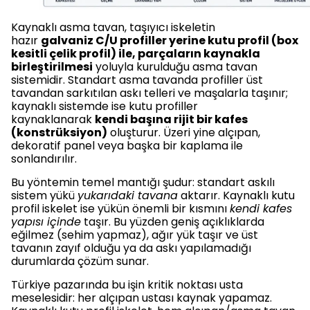
Kaynaklı asma tavan, taşıyıcı iskeletin
hazır
galvaniz C/U profiller yerine kutu profil (box
kesitli çelik profil) ile, parçaların kaynakla
birleştirilmesi
yoluyla kurulduğu asma tavan
sistemidir. Standart asma tavanda profiller üst
tavandan sarkıtılan askı telleri ve maşalarla taşınır;
kaynaklı sistemde ise kutu profiller
kaynaklanarak
kendi başına rijit bir kafes
(konstrüksiyon)
oluşturur. Üzeri yine alçıpan,
dekoratif panel veya başka bir kaplama ile
sonlandırılır.
Bu yöntemin temel mantığı şudur: standart askılı
sistem yükü
yukarıdaki tavana
aktarır. Kaynaklı kutu
profil iskelet ise yükün önemli bir kısmını
kendi kafes
yapısı içinde
taşır. Bu yüzden geniş açıklıklarda
eğilmez (sehim yapmaz), ağır yük taşır ve üst
tavanın zayıf olduğu ya da askı yapılamadığı
durumlarda çözüm sunar.
Türkiye pazarında bu işin kritik noktası usta
meselesidir: her alçıpan ustası kaynak yapamaz.