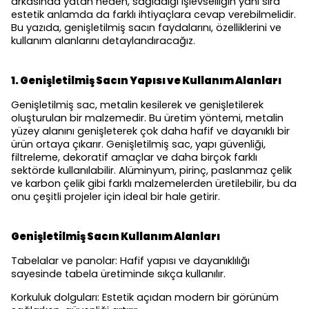
arkasında yatan neden, sağladığı işlevselliğin yanı sıra
estetik anlamda da farklı ihtiyaçlara cevap verebilmelidir.
Bu yazıda, genişletilmiş sacın faydalarını, özelliklerini ve
kullanım alanlarını detaylandıracağız.
1. Genişletilmiş Sacın Yapısı ve Kullanım Alanları
Genişletilmiş sac, metalin kesilerek ve genişletilerek
oluşturulan bir malzemedir. Bu üretim yöntemi, metalin
yüzey alanını genişleterek çok daha hafif ve dayanıklı bir
ürün ortaya çıkarır. Genişletilmiş sac, yapı güvenliği,
filtreleme, dekoratif amaçlar ve daha birçok farklı
sektörde kullanılabilir. Alüminyum, pirinç, paslanmaz çelik
ve karbon çelik gibi farklı malzemelerden üretilebilir, bu da
onu çeşitli projeler için ideal bir hale getirir.
Genişletilmiş Sacın Kullanım Alanları
Tabelalar ve panolar: Hafif yapısı ve dayanıklılığı
sayesinde tabela üretiminde sıkça kullanılır.
Korkuluk dolguları: Estetik açıdan modern bir görünüm