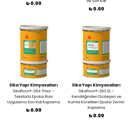
ve Son Kat
₺ 0.00
₺ 0.00
Sika Yapı Kimyasalları
Sika Yapı Kimyasalları
Sikafloor®-264 Thixo –
Sikafloor®-263 SL –
Tekstürlü Epoksi Rulo
Kendiliğinden Düzleşen ve
Uygulama Son Kat Kaplama
Kumla Köreltilen Epoksi Zemin
Kaplama
₺ 0.00
₺ 0.00