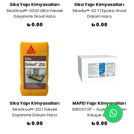
Sika Yapı Kimyasalları
Sika Yapı Kimyasalları
SikaGrout®-3320 Ultra Yüksek
Sikadur®-42 T | Epoksi Grout
Dayanımlı Grout Harcı
Döküm Harcı
₺ 0.00
₺ 0.00
Sika Yapı Kimyasalları
MAPEI Yapı Kimyasalları
SikaGrout®-212 | Yüksek
IDROSTOP – Suyla Genleşen
Dayanımlı Döküm Harcı
Kauçuk Bant
₺ 0.00
₺ 0.00