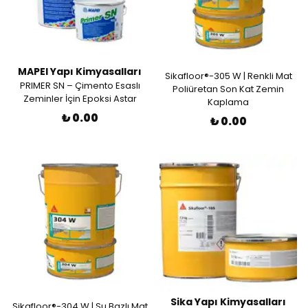
MAPEI Yapı Kimyasalları
Sikafloor®-305 W | Renkli Mat
PRIMER SN – Çimento Esaslı
Poliüretan Son Kat Zemin
Zeminler İçin Epoksi Astar
Kaplama
₺ 0.00
₺ 0.00
Sika Yapı Kimyasalları
Sikafloor®-304 W | Su Bazlı Mat