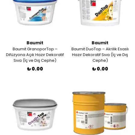
Baumit
Baumit
Baumit GranoporTop –
Baumit DuoTop – Akrilik Esaslı
Difüzyona Açık Hazır Dekoratif
Hazır Dekoratif Sıva (İç ve Dış
Sıva (İç ve Dış Cephe)
Cephe)
₺ 0.00
₺ 0.00