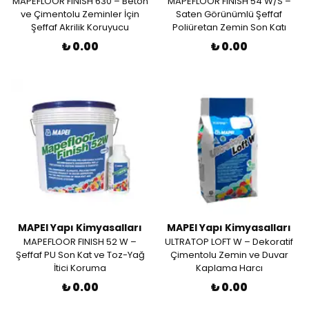
MAPEFLOOR FINISH 630 – Beton
MAPEFLOOR FINISH 54 W/S –
ve Çimentolu Zeminler İçin
Saten Görünümlü Şeffaf
Şeffaf Akrilik Koruyucu
Poliüretan Zemin Son Katı
₺ 0.00
₺ 0.00
MAPEI Yapı Kimyasalları
MAPEI Yapı Kimyasalları
MAPEFLOOR FINISH 52 W –
ULTRATOP LOFT W – Dekoratif
Şeffaf PU Son Kat ve Toz-Yağ
Çimentolu Zemin ve Duvar
İtici Koruma
Kaplama Harcı
₺ 0.00
₺ 0.00