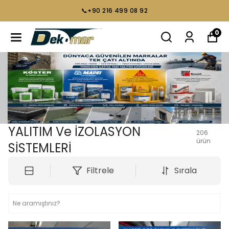
📞+90 216 499 08 92
0
YALITIM Ve İZOLASYON
206
ürün
SİSTEMLERİ
Filtrele
Sırala