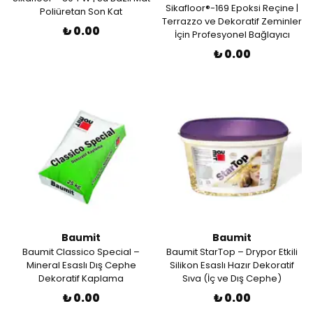
Sikafloor®-169 Epoksi Reçine |
Poliüretan Son Kat
Terrazzo ve Dekoratif Zeminler
₺ 0.00
İçin Profesyonel Bağlayıcı
₺ 0.00
Baumit
Baumit
Baumit Classico Special –
Baumit StarTop – Drypor Etkili
Mineral Esaslı Dış Cephe
Silikon Esaslı Hazır Dekoratif
Dekoratif Kaplama
Sıva (İç ve Dış Cephe)
₺ 0.00
₺ 0.00