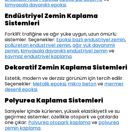
kimyasala dayanıklı epoksi
.
Endüstriyel Zemin Kaplama
Sistemleri
Forklift trafiğine ve ağır yüke uygun, uzun ömürlü
sistemler. Seçenekler:
Epoksi bazlı endüstriyel zemin
,
poliüretan endüstriyel zemin
,
ağır yük dayanımlı
zemin
,
kimyasala dayanıklı endüstriyel zemin
ve
kaymaz endüstriyel kaplama
.
Dekoratif Zemin Kaplama Sistemleri
Estetik, modern ve derzsiz görünüm için tercih edilir.
Seçenekler:
Metalik epoksi
,
mikro beton
ve
mermer
desenli epoksi
.
Polyurea Kaplama Sistemleri
Saniyeler içinde kürlenen, yüksek elastikiyetli ve su
geçirmez sistemler; özellikle otopark ve çatılarda
öne çıkar:
Polyurea otopark kaplama
ve
polyurea
zemin kaplama
.