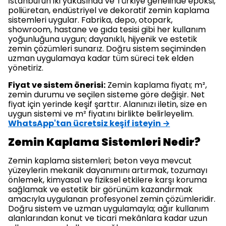
İstanbul'un iki yakasında ve Türkiye genelinde epoksi,
poliüretan, endüstriyel ve dekoratif zemin kaplama
sistemleri uygular. Fabrika, depo, otopark,
showroom, hastane ve gıda tesisi gibi her kullanım
yoğunluğuna uygun; dayanıklı, hijyenik ve estetik
zemin çözümleri sunarız. Doğru sistem seçiminden
uzman uygulamaya kadar tüm süreci tek elden
yönetiriz.
Fiyat ve sistem önerisi:
Zemin kaplama fiyatı; m²,
zemin durumu ve seçilen sisteme göre değişir. Net
fiyat için yerinde keşif şarttır. Alanınızı iletin, size en
uygun sistemi ve m² fiyatını birlikte belirleyelim.
WhatsApp'tan ücretsiz keşif isteyin →
Zemin Kaplama Sistemleri Nedir?
Zemin kaplama sistemleri; beton veya mevcut
yüzeylerin mekanik dayanımını artırmak, tozumayı
önlemek, kimyasal ve fiziksel etkilere karşı koruma
sağlamak ve estetik bir görünüm kazandırmak
amacıyla uygulanan profesyonel zemin çözümleridir.
Doğru sistem ve uzman uygulamayla; ağır kullanım
alanlarından konut ve ticari mekânlara kadar uzun