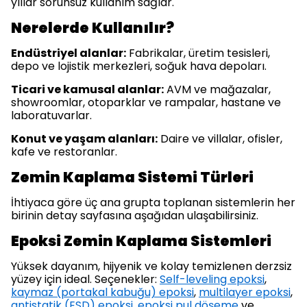
yıllar sorunsuz kullanım sağlar.
Nerelerde Kullanılır?
Endüstriyel alanlar:
Fabrikalar, üretim tesisleri,
depo ve lojistik merkezleri, soğuk hava depoları.
Ticari ve kamusal alanlar:
AVM ve mağazalar,
showroomlar, otoparklar ve rampalar, hastane ve
laboratuvarlar.
Konut ve yaşam alanları:
Daire ve villalar, ofisler,
kafe ve restoranlar.
Zemin Kaplama Sistemi Türleri
İhtiyaca göre üç ana grupta toplanan sistemlerin her
birinin detay sayfasına aşağıdan ulaşabilirsiniz.
Epoksi Zemin Kaplama Sistemleri
Yüksek dayanım, hijyenik ve kolay temizlenen derzsiz
yüzey için ideal. Seçenekler:
Self-leveling epoksi
,
kaymaz (portakal kabuğu) epoksi
,
multilayer epoksi
,
antistatik (ESD) epoksi
,
epoksi pul döşeme
ve