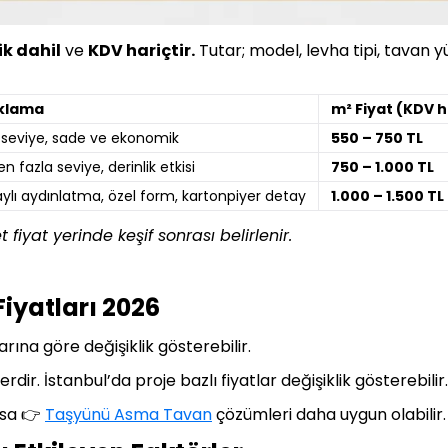
ik dahil
ve
KDV hariçtir.
Tutar; model, levha tipi, tavan 
klama
m² Fiyat (KDV h
 seviye, sade ve ekonomik
550 – 750 TL
en fazla seviye, derinlik etkisi
750 – 1.000 TL
ylı aydınlatma, özel form, kartonpiyer detay
1.000 – 1.500 TL
fiyat yerinde keşif sonrası belirlenir.
iyatları 2026
arına göre değişiklik gösterebilir.
dir. İstanbul’da proje bazlı fiyatlar değişiklik gösterebilir.
rsa 👉
Taşyünü Asma Tavan
çözümleri daha uygun olabilir.