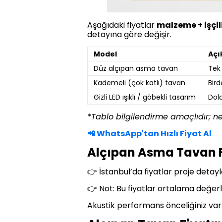
Aşağıdaki fiyatlar
malzeme + işçil
detayına göre değişir.
Model
Açı
Düz alçıpan asma tavan
Tek
Kademeli (çok katlı) tavan
Bird
Gizli LED ışıklı / göbekli tasarım
Dola
*Tablo bilgilendirme amaçlıdır; net 
📲 WhatsApp'tan Hızlı Fiyat Al
Alçıpan Asma Tavan F
👉 İstanbul’da fiyatlar proje detayl
👉 Not: Bu fiyatlar ortalama değerler
Akustik performans önceliğiniz va