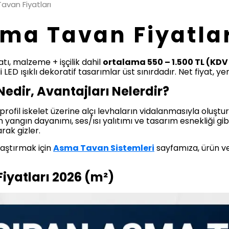
avan Fiyatları
ma Tavan Fiyatla
ı, malzeme + işçilik dahil
ortalama 550 – 1.500 TL (KDV
i LED ışıklı dekoratif tasarımlar üst sınırdadır. Net fiyat, yer
dir, Avantajları Nelerdir?
rofil iskelet üzerine alçı levhaların vidalanmasıyla oluştur
yangın dayanımı, ses/ısı yalıtımı ve tasarım esnekliği gibi
rak gizler.
aştırmak için
Asma Tavan Sistemleri
sayfamıza, ürün ve
iyatları 2026 (m²)