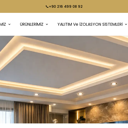
📞+90 216 499 08 92
MİZ
ÜRÜNLERİMİZ
YALITIM Ve İZOLASYON SİSTEMLERİ