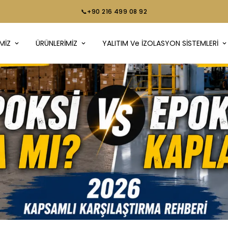
📞+90 216 499 08 92
MİZ
ÜRÜNLERİMİZ
YALITIM Ve İZOLASYON SİSTEMLERİ