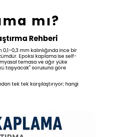
lama mı?
aştırma Rehberi
n 0,1–0,3 mm kalınlığında ince bir
çözümdür. Epoksi kaplama ise self-
, kimyasal temasa ve ağır yüke
ükü taşıyacak" sorusuna göre
ndan tek tek karşılaştırıyor; hangi