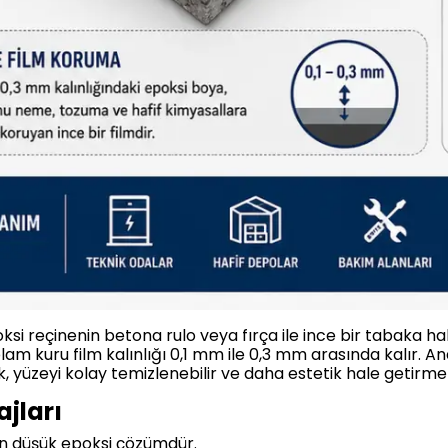
poksi reçinenin betona rulo veya fırça ile ince bir tabaka h
oplam kuru film kalınlığı 0,1 mm ile 0,3 mm arasında kalı
, yüzeyi kolay temizlenebilir ve daha estetik hale getirmek
jları
n düşük epoksi çözümdür.