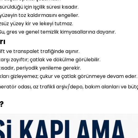
sürüldüğü için işçilik süresi kısadır.
üzeyin toz kaldırmasını engeller.
süz yüzey kir ve lekeyi tutmaz.
u, gres ve genel temizlik kimyasallarına dayanır.
rı
ift ve transpalet trafiğinde aşınır.
rşı zayıftır; çatlak ve dökülme görülebilir.
sadır, periyodik yenileme gerekir.
kları gizleyemez; çukur ve çatlak görünmeye devam eder.
ratör odası, az trafikli arşiv/depo, bakım alanları ve bütçe
?