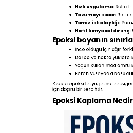
Hızlı uygulama:
Rulo ile 
Tozumayı keser:
Beton y
Temizlik kolaylığı:
Pürüz
Hafif kimyasal direnç:
S
Epoksi boyanın sınırla
İnce olduğu için ağır forkl
Darbe ve nokta yüklere ka
Yoğun kullanımda ömrü kı
Beton yüzeydeki bozuklu
Kısaca epoksi boya; pano odası, jene
için doğru bir tercihtir.
Epoksi Kaplama Nedir