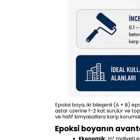
Epoksi boya, iki bileşenli (A + B) e
astar üzerine 1–2 kat sürülür ve t
ve hafif kimyasallara karşı korumak
Epoksi boyanın avanta
Ekonomik:
m² maliyeti e