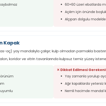
, kaybolmaz
60×60 üzeri ebatlarda m
Açılım için önünde boşluk
Alçıpan dolgulu modelde de
an Kapak
s-aç) yay mandalıyla çalışır; kulp olmadan parmakla bastırınc
salon, koridor ve vitrin tavanlarında kulpsuz temiz yüzey isten
✕ Dikkat Edilmesi Gerekenl
e görünüm
Yay zamanla yorulup ayar
nım
Ağır kapaklarda yetersiz k
a uyumlu
Nemli hacimde mandal ko