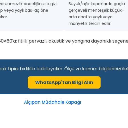
örünmezlik önceliğinizse gizli
Büyük/ağır kapaklarda güçlü
ip veya yaylı bas-aç öne
çerçeveli menteşeli; küçük-
ıkar.
orta ebatta yaylı veya
manyetik tercih edilir.
0'a; fitilli, pervazlı, akustik ve yangına dayanıklı seçene
k tipini birlikte belirleyelim. Ölçü ve konum bilgilerinizi i
WhatsApp'tan Bilgi Alın
Alçıpan Müdahale Kapağı