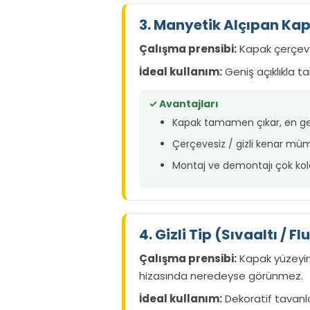
3. Manyetik Alçıpan Ka
Çalışma prensibi:
Kapak çerçeve
İdeal kullanım:
Geniş açıklıkla 
✓ Avantajları
Kapak tamamen çıkar, en ge
Çerçevesiz / gizli kenar mü
Montaj ve demontajı çok ko
4. Gizli Tip (Sıvaaltı / 
Çalışma prensibi:
Kapak yüzeyine
hizasında neredeyse görünmez.
İdeal kullanım:
Dekoratif tavanl