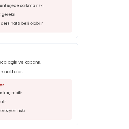
enteşede sarkma riski
 gerekir
rz hattı belli olabilir
a açılır ve kapanır.
en noktalar.
er
 kaçırabilir
alır
rozyon riski