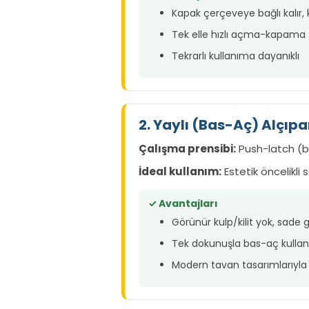
Kapak çerçeveye bağlı kalır
Tek elle hızlı açma-kapama
Tekrarlı kullanıma dayanıklı
2. Yaylı (Bas-Aç) Alçıp
Çalışma prensibi:
Push-latch (ba
İdeal kullanım:
Estetik öncelikli 
✓ Avantajları
Görünür kulp/kilit yok, sad
Tek dokunuşla bas-aç kulla
Modern tavan tasarımlarıyl