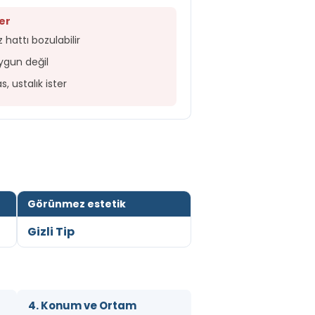
er
hattı bozulabilir
ygun değil
, ustalık ister
Görünmez estetik
Gizli Tip
4. Konum ve Ortam