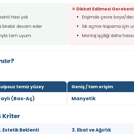
✕ Dikkat Edilmesi Gerekenl
sinti hissi yok
Erişimde çevre boya/derz 
a birebir devam eder
Sık açma-kapama için u
rıyla tam uyum
Montaj işçiliği daha hassas
ılır?
ulpsuz temiz yüzey
Geniş / tam erişim
aylı (Bas-Aç)
Manyetik
 Kriter
. Estetik Beklenti
3. Ebat ve Ağırlık