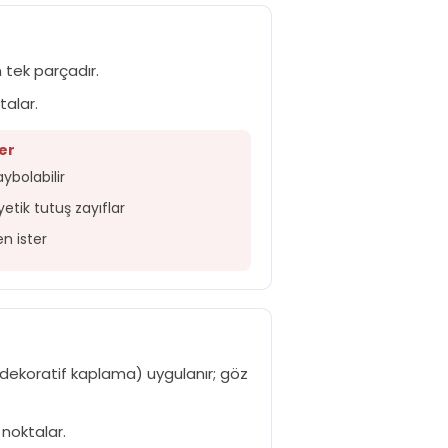
 tek parçadır.
talar.
er
ybolabilir
tik tutuş zayıflar
n ister
, dekoratif kaplama) uygulanır; göz
noktalar.