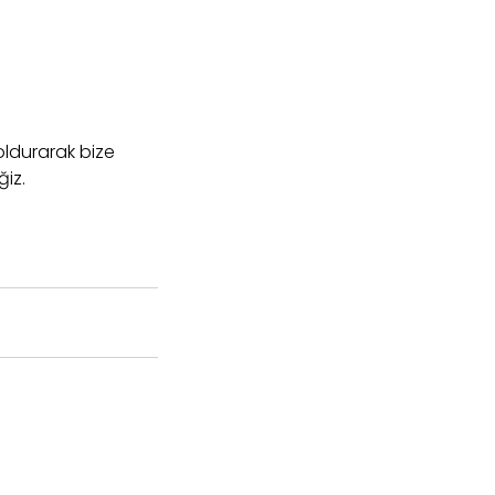
oldurarak bize
ğiz.