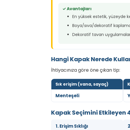
✓ Avantajları
En yüksek estetik, yüzeyde ke
Boya/sıva/dekoratif kaplam
Dekoratif tavan uygulamala
Hangi Kapak Nerede Kullan
İhtiyacınıza göre öne çıkan tip:
Sık erişim (vana, sayaç)
K
Menteşeli
Y
Kapak Seçimini Etkileyen 4
1. Erişim Sıklığı
2