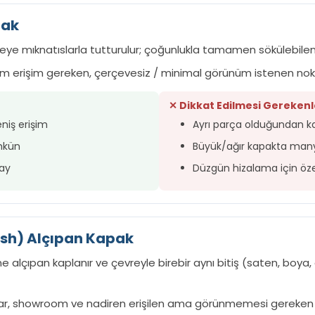
pak
ye mıknatıslarla tutturulur; çoğunlukla tamamen sökülebilen
tam erişim gereken, çerçevesiz / minimal görünüm istenen nok
✕ Dikkat Edilmesi Gerekenl
niş erişim
Ayrı parça olduğundan ka
mkün
Büyük/ağır kapakta manye
lay
Düzgün hizalama için öze
Flush) Alçıpan Kapak
 alçıpan kaplanır ve çevreyle birebir aynı bitiş (saten, boya
ar, showroom ve nadiren erişilen ama görünmemesi gereken 