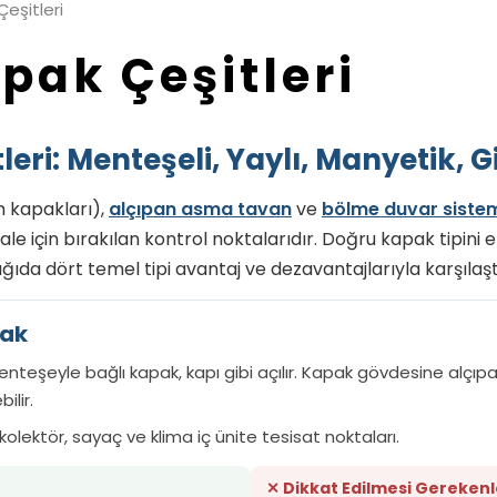
eşitleri
pak Çeşitleri
ri: Menteşeli, Yaylı, Manyetik, Gi
m kapakları),
alçıpan asma tavan
ve
bölme duvar sistem
e için bırakılan kontrol noktalarıdır. Doğru kapak tipini eri
da dört temel tipi avantaj ve dezavantajlarıyla karşılaşt
pak
teşeyle bağlı kapak, kapı gibi açılır. Kapak gövdesine alçı
ilir.
 kolektör, sayaç ve klima iç ünite tesisat noktaları.
✕ Dikkat Edilmesi Gerekenl