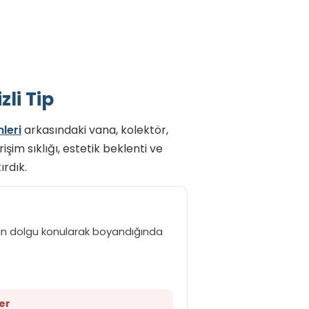
zli Tip
leri
arkasındaki vana, kolektör,
şim sıklığı, estetik beklenti ve
ırdık.
pan dolgu konularak boyandığında
er