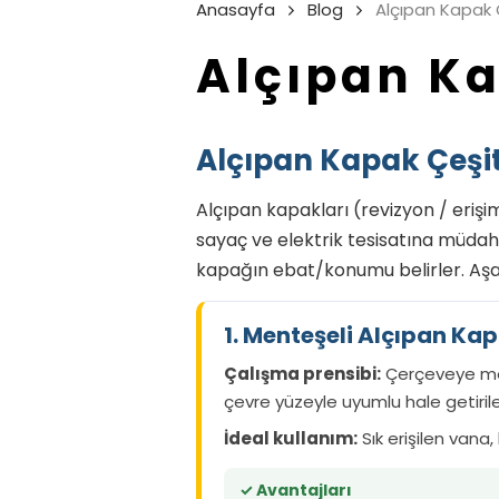
Anasayfa
Blog
Alçıpan Kapak Ç
Alçıpan Ka
Alçıpan Kapak Çeşitle
Alçıpan kapakları (revizyon / erişi
sayaç ve elektrik tesisatına müdahal
kapağın ebat/konumu belirler. Aşağı
1. Menteşeli Alçıpan Ka
Çalışma prensibi:
Çerçeveye men
çevre yüzeyle uyumlu hale getirileb
İdeal kullanım:
Sık erişilen vana,
✓ Avantajları