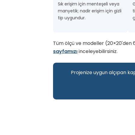
Sık erişim için menteşeli veya
G
manyetik; nadir erişim için gizli
t
tip uygundur.
ç
Tüm ölçü ve modeller (20×20'den 60×6
sayfamızı
inceleyebilirsiniz.
Projenize uygun alçıpan kapa