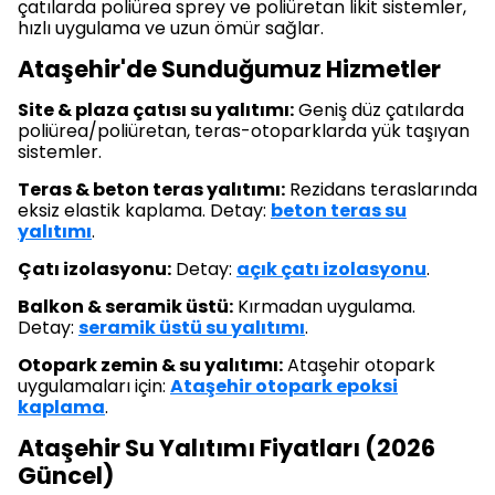
çatılarda poliürea sprey ve poliüretan likit sistemler,
hızlı uygulama ve uzun ömür sağlar.
Ataşehir'de Sunduğumuz Hizmetler
Site & plaza çatısı su yalıtımı:
Geniş düz çatılarda
poliürea/poliüretan, teras-otoparklarda yük taşıyan
sistemler.
Teras & beton teras yalıtımı:
Rezidans teraslarında
eksiz elastik kaplama. Detay:
beton teras su
yalıtımı
.
Çatı izolasyonu:
Detay:
açık çatı izolasyonu
.
Balkon & seramik üstü:
Kırmadan uygulama.
Detay:
seramik üstü su yalıtımı
.
Otopark zemin & su yalıtımı:
Ataşehir otopark
uygulamaları için:
Ataşehir otopark epoksi
kaplama
.
Ataşehir Su Yalıtımı Fiyatları (2026
Güncel)