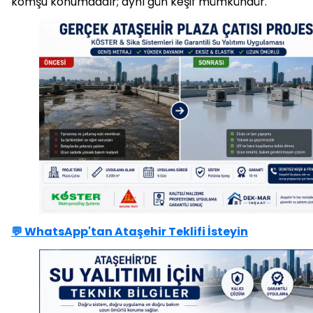
komşu konumdadır; aynı gün keşif mümkündür.
💬 WhatsApp'tan Ataşehir Teklifi İsteyin