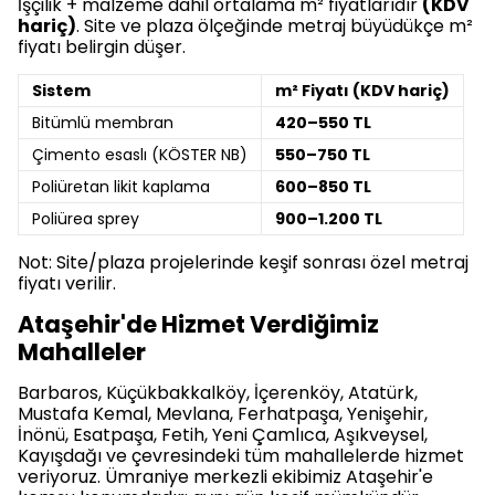
İşçilik + malzeme dahil ortalama m² fiyatlarıdır
(KDV
hariç)
. Site ve plaza ölçeğinde metraj büyüdükçe m²
fiyatı belirgin düşer.
Sistem
m² Fiyatı (KDV hariç)
Bitümlü membran
420–550 TL
Çimento esaslı (KÖSTER NB)
550–750 TL
Poliüretan likit kaplama
600–850 TL
Poliürea sprey
900–1.200 TL
Not: Site/plaza projelerinde keşif sonrası özel metraj
fiyatı verilir.
Ataşehir'de Hizmet Verdiğimiz
Mahalleler
Barbaros, Küçükbakkalköy, İçerenköy, Atatürk,
Mustafa Kemal, Mevlana, Ferhatpaşa, Yenişehir,
İnönü, Esatpaşa, Fetih, Yeni Çamlıca, Aşıkveysel,
Kayışdağı ve çevresindeki tüm mahallelerde hizmet
veriyoruz. Ümraniye merkezli ekibimiz Ataşehir'e