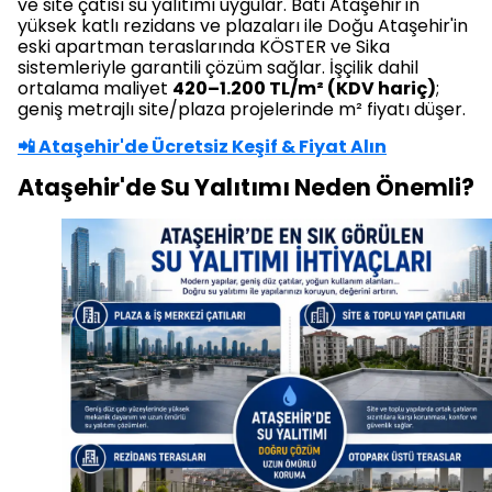
ve site çatısı su yalıtımı uygular. Batı Ataşehir'in
yüksek katlı rezidans ve plazaları ile Doğu Ataşehir'in
eski apartman teraslarında KÖSTER ve Sika
sistemleriyle garantili çözüm sağlar. İşçilik dahil
ortalama maliyet
420–1.200 TL/m² (KDV hariç)
;
geniş metrajlı site/plaza projelerinde m² fiyatı düşer.
📲 Ataşehir'de Ücretsiz Keşif & Fiyat Alın
Ataşehir'de Su Yalıtımı Neden Önemli?