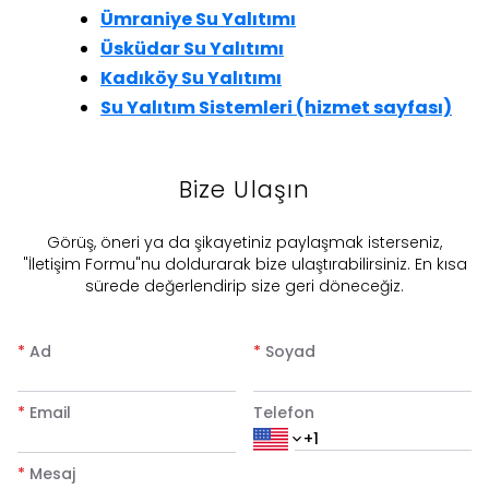
Ümraniye Su Yalıtımı
Üsküdar Su Yalıtımı
Kadıköy Su Yalıtımı
Su Yalıtım Sistemleri (hizmet sayfası)
Bize Ulaşın
​Görüş, öneri ya da şikayetiniz paylaşmak isterseniz,
"İletişim Formu"nu doldurarak bize ulaştırabilirsiniz. En kısa
sürede değerlendirip size geri döneceğiz.
*
Ad
*
Soyad
*
Email
Telefon
*
Mesaj