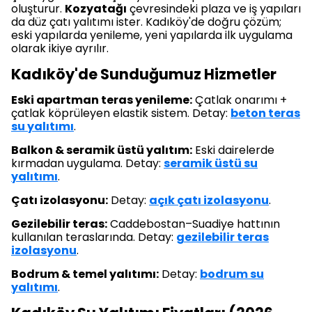
oluşturur.
Kozyatağı
çevresindeki plaza ve iş yapıları
da düz çatı yalıtımı ister. Kadıköy'de doğru çözüm;
eski yapılarda yenileme, yeni yapılarda ilk uygulama
olarak ikiye ayrılır.
Kadıköy'de Sunduğumuz Hizmetler
Eski apartman teras yenileme:
Çatlak onarımı +
çatlak köprüleyen elastik sistem. Detay:
beton teras
su yalıtımı
.
Balkon & seramik üstü yalıtım:
Eski dairelerde
kırmadan uygulama. Detay:
seramik üstü su
yalıtımı
.
Çatı izolasyonu:
Detay:
açık çatı izolasyonu
.
Gezilebilir teras:
Caddebostan–Suadiye hattının
kullanılan teraslarında. Detay:
gezilebilir teras
izolasyonu
.
Bodrum & temel yalıtımı:
Detay:
bodrum su
yalıtımı
.