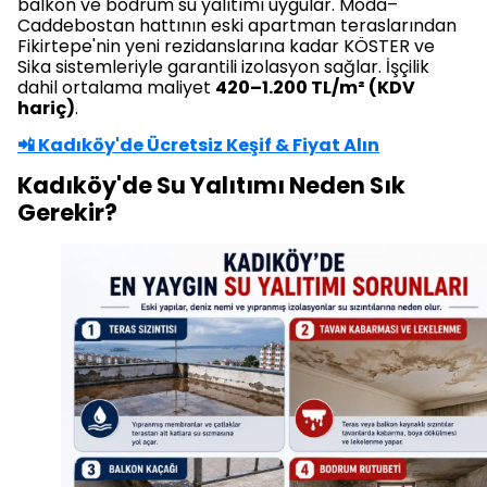
balkon ve bodrum su yalıtımı uygular. Moda–
Caddebostan hattının eski apartman teraslarından
Fikirtepe'nin yeni rezidanslarına kadar KÖSTER ve
Sika sistemleriyle garantili izolasyon sağlar. İşçilik
dahil ortalama maliyet
420–1.200 TL/m² (KDV
hariç)
.
📲 Kadıköy'de Ücretsiz Keşif & Fiyat Alın
Kadıköy'de Su Yalıtımı Neden Sık
Gerekir?