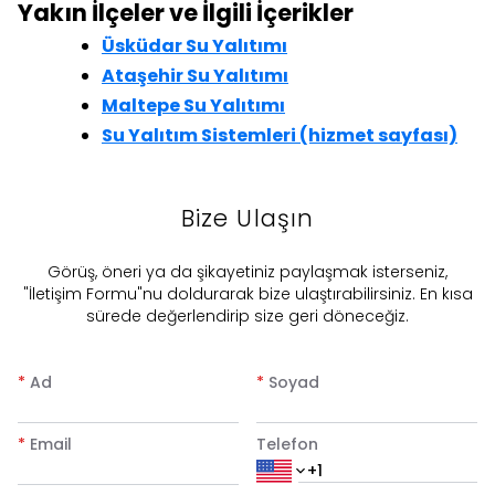
Yakın İlçeler ve İlgili İçerikler
Üsküdar Su Yalıtımı
Ataşehir Su Yalıtımı
Maltepe Su Yalıtımı
Su Yalıtım Sistemleri (hizmet sayfası)
Bize Ulaşın
​Görüş, öneri ya da şikayetiniz paylaşmak isterseniz,
"İletişim Formu"nu doldurarak bize ulaştırabilirsiniz. En kısa
sürede değerlendirip size geri döneceğiz.
*
Ad
*
Soyad
*
Email
Telefon