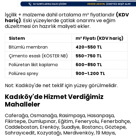
İşçilik + malzeme dahil ortalama m² fiyatlarıdır
(KDV
hariç)
. Eski yüzeylerde çatlak onarımı ve eğim
düzeltmesi ön hazırlık maliyeti ekler.
Sistem
m² Fiyatı (KDV hariç)
Bitümlü membran
420–550 TL
Çimento esaslı (KÖSTER NB)
550–750 TL
Poliüretan likit kaplama
600–850 TL
Poliürea sprey
900–1.200 TL
Not: Kadıköy'de net teklif için yüzey görülmelidir.
Kadıköy'de Hizmet Verdiğimiz
Mahalleler
Caferağa, Osmanağa, Rasimpaşa, Hasanpaşa,
Fikirtepe, Dumlupınar, Eğitim, Feneryolu, Fenerbahçe,
Caddebostan, Erenköy, Suadiye, Bostancı, Göztepe,
Sahrayıcedit, Kozyatağı, Merdivenköy, 19 Mayıs,