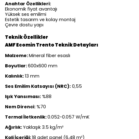
Anahtar Özellikleri:
Ekonomik fiyat avantajı
Yüksek ses emilimi
Estetik tasarım ve kolay montaj
Çevre dostu yapı
Teknik Özellikler
AMF Ecomin Trento Teknik Detayları
Malzeme:
Mineral fiber esaslı
Boyutlar:
600x600 mm
Kalınlık:
13 mm
Ses Emilim Katsayısı (NRC):
0,55
Işık Yansıması:
%88
Nem Direnci:
%70
Termal İletkenlik:
0.052-0.057 W/mK
Ağırlık:
Yaklaşık 3.5 kg/m²
Koli İçeriği:
18 adet panel (6,48 m²)