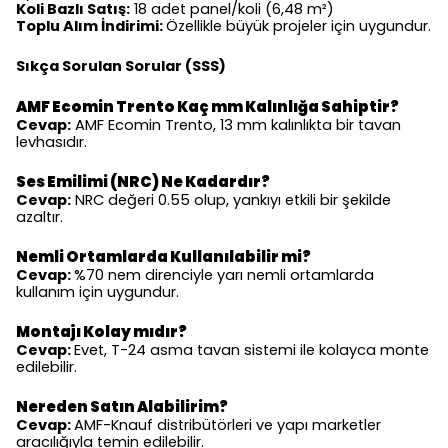
Koli Bazlı Satış:
18 adet panel/koli (6,48 m²)
Toplu Alım İndirimi:
Özellikle büyük projeler için uygundur.
Sıkça Sorulan Sorular (SSS)
AMF Ecomin Trento Kaç mm Kalınlığa Sahiptir?
Cevap:
AMF Ecomin Trento, 13 mm kalınlıkta bir tavan
levhasıdır.
Ses Emilimi (NRC) Ne Kadardır?
Cevap:
NRC değeri 0.55 olup, yankıyı etkili bir şekilde
azaltır.
Nemli Ortamlarda Kullanılabilir mi?
Cevap:
%70 nem direnciyle yarı nemli ortamlarda
kullanım için uygundur.
Montajı Kolay mıdır?
Cevap:
Evet, T-24 asma tavan sistemi ile kolayca monte
edilebilir.
Nereden Satın Alabilirim?
Cevap:
AMF-Knauf distribütörleri ve yapı marketler
aracılığıyla temin edilebilir.