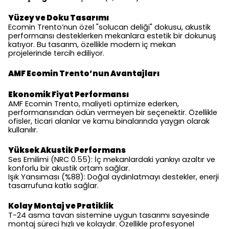
Yüzey ve Doku Tasarımı
Ecomin Trento’nun özel "solucan deliği" dokusu, akustik
performansı desteklerken mekanlara estetik bir dokunuş
katıyor. Bu tasarım, özellikle modern iç mekan
projelerinde tercih ediliyor.
AMF Ecomin Trento’nun Avantajları
Ekonomik Fiyat Performansı
AMF Ecomin Trento, maliyeti optimize ederken,
performansından ödün vermeyen bir seçenektir. Özellikle
ofisler, ticari alanlar ve kamu binalarında yaygın olarak
kullanılır.
Yüksek Akustik Performans
Ses Emilimi (NRC 0.55): İç mekanlardaki yankıyı azaltır ve
konforlu bir akustik ortam sağlar.
Işık Yansıması (%88): Doğal aydınlatmayı destekler, enerji
tasarrufuna katkı sağlar.
Kolay Montaj ve Pratiklik
T-24 asma tavan sistemine uygun tasarımı sayesinde
montaj süreci hızlı ve kolaydır. Özellikle profesyonel