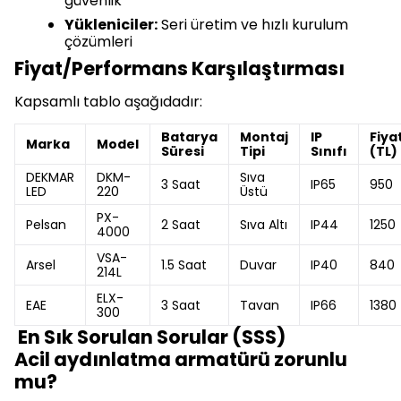
güvenlik
Yükleniciler:
Seri üretim ve hızlı kurulum
çözümleri
Fiyat/Performans Karşılaştırması
Kapsamlı tablo aşağıdadır:
Batarya
Montaj
IP
Fiya
Marka
Model
Süresi
Tipi
Sınıfı
(TL)
DEKMAR
DKM-
Sıva
3 Saat
IP65
950
LED
220
Üstü
PX-
Pelsan
2 Saat
Sıva Altı
IP44
1250
4000
VSA-
Arsel
1.5 Saat
Duvar
IP40
840
214L
ELX-
EAE
3 Saat
Tavan
IP66
1380
300
En Sık Sorulan Sorular (SSS)
Acil aydınlatma armatürü zorunlu
mu?