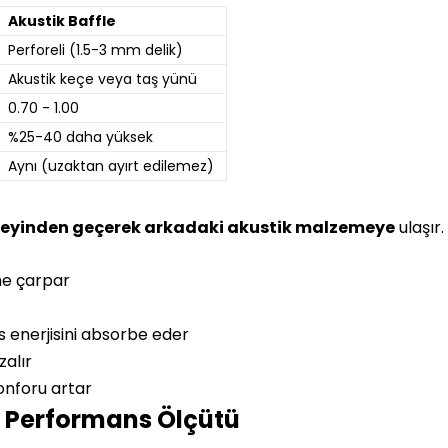
Akustik Baffle
Perforeli (1.5-3 mm delik)
Akustik keçe veya taş yünü
0.70 - 1.00
%25-40 daha yüksek
Aynı (uzaktan ayırt edilemez)
üzeyinden geçerek arkadaki akustik malzemeye
ulaşır.
ne çarpar
s enerjisini absorbe eder
alır
onforu artar
k Performans Ölçütü