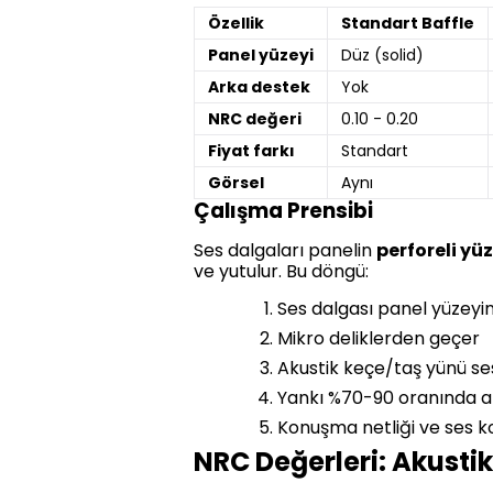
Özellik
Standart Baffle
Panel yüzeyi
Düz (solid)
Arka destek
Yok
NRC değeri
0.10 - 0.20
Fiyat farkı
Standart
Görsel
Aynı
Çalışma Prensibi
Ses dalgaları panelin
perforeli y
ve yutulur. Bu döngü:
Ses dalgası panel yüzeyi
Mikro deliklerden geçer
Akustik keçe/taş yünü se
Yankı %70-90 oranında az
Konuşma netliği ve ses k
NRC Değerleri: Akusti