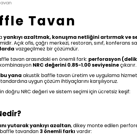
 Tavan
ffle Tavan
da
yankıyı azaltmak, konuşma netliğini artırmak ve 
idir. Açık ofis, çağrı merkezi, restoran, sınıf, konferans s
nlarda
vazgeçilmez bir çözümdür.
affle tavan arasındaki en önemli fark:
perforasyon (delik
u kombinasyon
NRC değerini 0.85-1.00 seviyesine
çıkarır.
 bu yana
akustik baffle tavan üretim ve uygulama hizmeti
tandardına uygun çözüm ihtiyaçlarını karşılıyoruz.
n doğru NRC değeri ve sistem seçimi için ücretsiz keşif:
Nedir?
ını yutarak yankıyı azaltan
, dikey monte edilen perforel
k baffle tavandan
3 önemli farkı
vardır: