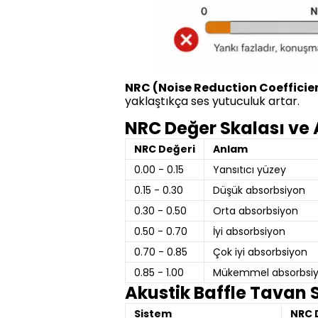
NRC (Noise Reduction Coefficie
yaklaştıkça ses yutuculuk artar.
NRC Değer Skalası ve
NRC Değeri
Anlam
0.00 - 0.15
Yansıtıcı yüzey
0.15 - 0.30
Düşük absorbsiyon
0.30 - 0.50
Orta absorbsiyon
0.50 - 0.70
İyi absorbsiyon
0.70 - 0.85
Çok iyi absorbsiyon
0.85 - 1.00
Mükemmel absorbsi
Akustik Baffle Tavan 
Sistem
NRC 