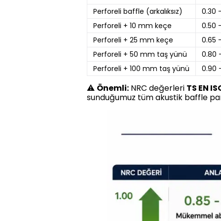
Perforeli baffle (arkalıksız)
0.30 
Perforeli + 10 mm keçe
0.50 
Perforeli + 25 mm keçe
0.65 
Perforeli + 50 mm taş yünü
0.80 
Perforeli + 100 mm taş yünü
0.90 -
⚠️
Önemli:
NRC değerleri
TS EN IS
sunduğumuz tüm akustik baffle pan