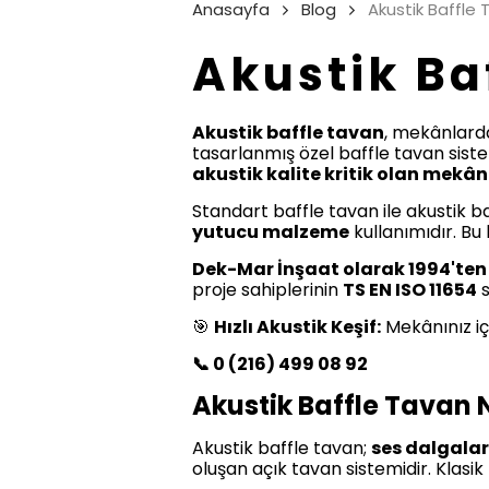
Anasayfa
Blog
Akustik Baffle
Akustik Ba
Akustik baffle tavan
, mekânlar
tasarlanmış özel baffle tavan sistem
akustik kalite kritik olan mekâ
Standart baffle tavan ile akustik b
yutucu malzeme
kullanımıdır. B
Dek-Mar İnşaat olarak 1994'ten
proje sahiplerinin
TS EN ISO 11654
s
🎯
Hızlı Akustik Keşif:
Mekânınız içi
📞 0 (216) 499 08 92
Akustik Baffle Tavan 
Akustik baffle tavan;
ses dalgalar
oluşan açık tavan sistemidir. Klasi