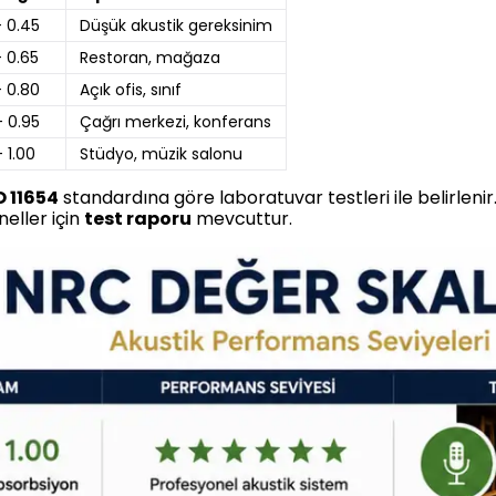
- 0.45
Düşük akustik gereksinim
- 0.65
Restoran, mağaza
- 0.80
Açık ofis, sınıf
- 0.95
Çağrı merkezi, konferans
 1.00
Stüdyo, müzik salonu
O 11654
standardına göre laboratuvar testleri ile belirleni
eller için
test raporu
mevcuttur.