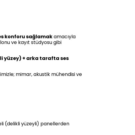
ses konforu sağlamak
amacıyla
alonu ve kayıt stüdyosu gibi
li yüzey) + arka tarafta ses
mizle; mimar, akustik mühendisi ve
i (delikli yüzeyli) panellerden