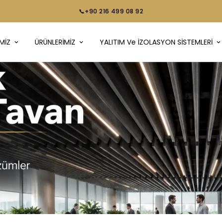
📞+90 216 499 08 92
MİZ
ÜRÜNLERİMİZ
YALITIM Ve İZOLASYON SİSTEMLERİ