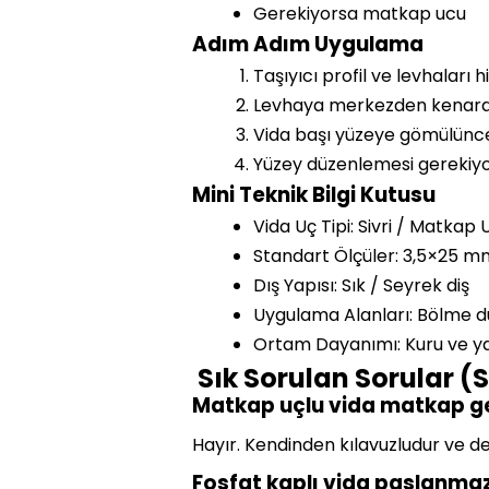
Gerekiyorsa matkap ucu
Adım Adım Uygulama
Taşıyıcı profil ve levhaları h
Levhaya merkezden kenara d
Vida başı yüzeye gömülünce
Yüzey düzenlemesi gerekiyor
Mini Teknik Bilgi Kutusu
Vida Uç Tipi: Sivri / Matkap 
Standart Ölçüler: 3,5×25 
Dış Yapısı: Sık / Seyrek diş
Uygulama Alanları: Bölme d
Ortam Dayanımı: Kuru ve ya
Sık Sorulan Sorular (
Matkap uçlu vida matkap ge
Hayır. Kendinden kılavuzludur ve de
Fosfat kaplı vida paslanma