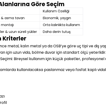
Alanlarına Göre Seçim
Kullanım Özelliği
r & asma tavan
Ekonomik, yaygın
B montajı
Orta kalınlıkta kullanım
er & uzun süreli yükler
Daha derin tutuş
 Kriterler
nce metal, kalın metal ya da OSB’ye göre uç tipi ve diş yapı
n için uzun vida, bölme duvar için standart ölçü yeterlidir
eçimi: Bireysel kullanım için küçük paketler, profesyonel 
tamlarda kullanılacaksa paslanmaz veya fosfat kaplı vidala
azı
ofil