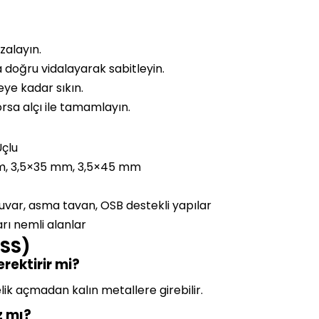
izalayın.
oğru vidalayarak sabitleyin.
ye kadar sıkın.
sa alçı ile tamamlayın.
Uçlu
mm, 3,5×35 mm, 3,5×45 mm
uvar, asma tavan, OSB destekli yapılar
rı nemli alanlar
SSS)
rektirir mi?
lik açmadan kalın metallere girebilir.
z mı?