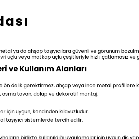
dası
ı metal ya da ahşap taşıyıcılara güvenli ve görünüm bozu
vri uçlu veya matkap uçlu çeşitleriyle hızlı, çatlamasız ve 
ri ve Kullanım Alanları
nde ön delik gerektirmez, ahşap veya ince metal profillere k
, asma tavan, dolap ve dekoratif montaj.
ller için uygun, kendinden kılavuzludur.
 taşıyıcı sistemlerde tercih edilir.
vhaların birlikte kullanıldığı uygulamalar için uygun diş yapı