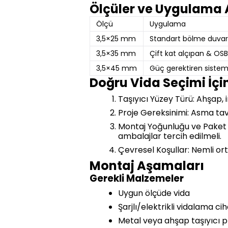
Ölçüler ve Uygulama 
Ölçü
Uygulama
3,5×25 mm
Standart bölme duva
3,5×35 mm
Çift kat alçıpan & OS
3,5×45 mm
Güç gerektiren sisteml
Doğru Vida Seçimi İçin
Taşıyıcı Yüzey Türü: Ahşap, i
Proje Gereksinimi: Asma tava
Montaj Yoğunluğu ve Paket S
ambalajlar tercih edilmeli.
Çevresel Koşullar: Nemli or
Montaj Aşamaları
Gerekli Malzemeler
Uygun ölçüde vida
Şarjlı/elektrikli vidalama cih
Metal veya ahşap taşıyıcı pr