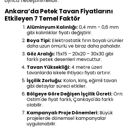
ayrıca netleştirilmelidir.
Ankara’da Petek Tavan Fiyatlarını
Etkileyen 7 Temel Faktör
Alüminyum Kalınlığı:
0,4 mm – 0,6 mm
gibi kalınlıklar fiyatı değiştirir.
Boya Tipi:
Elektrostatik fırın boyalı ürünler
daha uzun ömürlü ve biraz daha pahalıdır.
Göz Aralığı:
15x15 – 20x20 – 30x30 gibi
farklı petek desenleri mevcuttur.
Tavan Yüksekliği:
4 metre üzeri
tavanlarda iskele ihtiyacı fiyatı artırır.
İşçilik Zorluğu:
Kolon, kiriş, eğimli tavan
gibi detaylar süreci etkiler.
Bölgeye Göre Değişen İşçilik Ücreti:
Örn:
Ostim'de fiyat farklı, Çankaya'da farklı
olabilir.
Kampanyalı Proje Dönemleri:
Büyük
projelerde dönemsel kampanyalar
uygulanabilir.