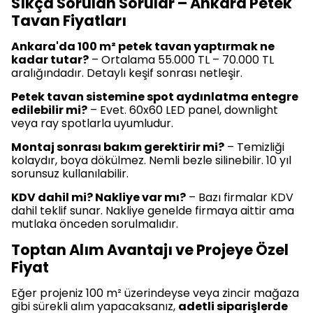
Sıkça Sorulan Sorular – Ankara Petek
Tavan Fiyatları
Ankara'da 100 m² petek tavan yaptırmak ne
kadar tutar?
– Ortalama 55.000 TL – 70.000 TL
aralığındadır. Detaylı keşif sonrası netleşir.
Petek tavan sistemine spot aydınlatma entegre
edilebilir mi?
– Evet. 60x60 LED panel, downlight
veya ray spotlarla uyumludur.
Montaj sonrası bakım gerektirir mi?
– Temizliği
kolaydır, boya dökülmez. Nemli bezle silinebilir. 10 yıl
sorunsuz kullanılabilir.
KDV dahil mi? Nakliye var mı?
– Bazı firmalar KDV
dahil teklif sunar. Nakliye genelde firmaya aittir ama
mutlaka önceden sorulmalıdır.
Toptan Alım Avantajı ve Projeye Özel
Fiyat
Eğer projeniz 100 m² üzerindeyse veya zincir mağaza
gibi sürekli alım yapacaksanız,
adetli siparişlerde