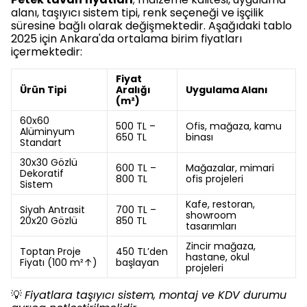
alanı, taşıyıcı sistem tipi, renk seçeneği ve işçilik
süresine bağlı olarak değişmektedir. Aşağıdaki tablo
2025 için Ankara'da ortalama birim fiyatları
içermektedir:
Fiyat
Ürün Tipi
Aralığı
Uygulama Alanı
(m²)
60x60
500 TL –
Ofis, mağaza, kamu
Alüminyum
650 TL
binası
Standart
30x30 Gözlü
600 TL –
Mağazalar, mimari
Dekoratif
800 TL
ofis projeleri
Sistem
Kafe, restoran,
Siyah Antrasit
700 TL –
showroom
20x20 Gözlü
850 TL
tasarımları
Zincir mağaza,
Toptan Proje
450 TL’den
hastane, okul
Fiyatı (100 m²↑)
başlayan
projeleri
💡
Fiyatlara taşıyıcı sistem, montaj ve KDV durumu