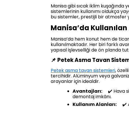
Manisa gibi sıcak iklim kuşağında y
sistemlerinin kullanımı oldukça yayg
bu sistemler, prestijli bir atmosfer
Manisa’da Kullanılan
Manisa’da hem konut hem de ticari 
kullanılmaktadır. Her biri farklı a
yapısal işlevselliği de ön planda tut
📌 Petek Asma Tavan Sistem
Petek asma tavan sistemleri
, özel
tercihidir. Alüminyum veya galvani
arayanlar için idealdir.
Avantajları:
✔️ Hava sir
demontaj imkânı.
Kullanım Alanları:
✔️ AV