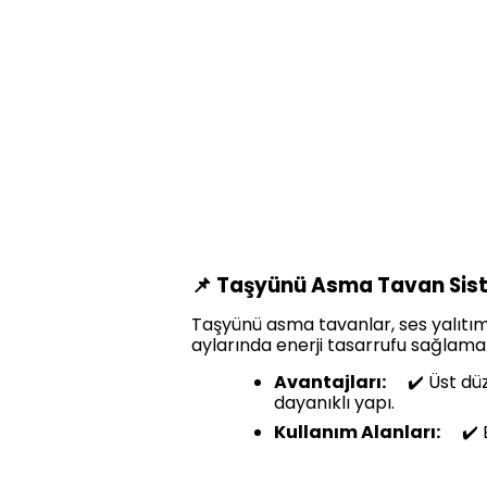
📌 Taşyünü Asma Tavan Sist
Taşyünü asma tavanlar, ses yalıtım
aylarında enerji tasarrufu sağlamak 
Avantajları:
✔️ Üst düze
dayanıklı yapı.
Kullanım Alanları:
✔️ Eğ