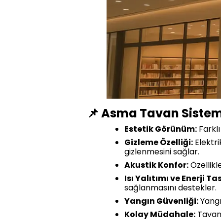
📌 Asma Tavan Sistemle
Estetik Görünüm:
Farklı
Gizleme Özelliği:
Elektri
gizlenmesini sağlar.
Akustik Konfor:
Özellikl
Isı Yalıtımı ve Enerji Ta
sağlanmasını destekler.
Yangın Güvenliği:
Yangı
Kolay Müdahale:
Tavan 