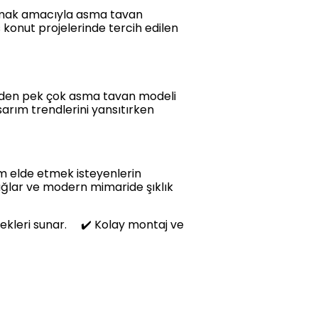
ak amacıyla asma tavan
s konut projelerinde tercih edilen
 eden pek çok asma tavan modeli
sarım trendlerini yansıtırken
nüm elde etmek isteyenlerin
ağlar ve modern mimaride şıklık
kleri sunar. ✔️ Kolay montaj ve