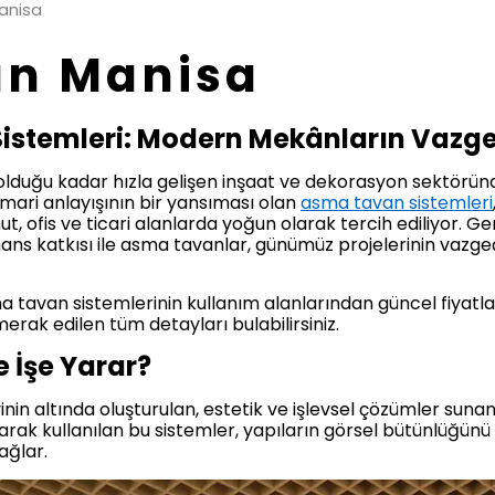
anisa
n Manisa
istemleri: Modern Mekânların Vazg
a olduğu kadar hızla gelişen inşaat ve dekorasyon sektöründ
mari anlayışının bir yansıması olan
asma tavan sistemleri
t, ofis ve ticari alanlarda yoğun olarak tercih ediliyor. G
rmans katkısı ile asma tavanlar, günümüz projelerinin vazge
 tavan sistemlerinin kullanım alanlarından güncel fiyatl
rak edilen tüm detayları bulabilirsiniz.
 İşe Yarar?
in altında oluşturulan, estetik ve işlevsel çözümler sunan i
arak kullanılan bu sistemler, yapıların görsel bütünlüğü
ağlar.