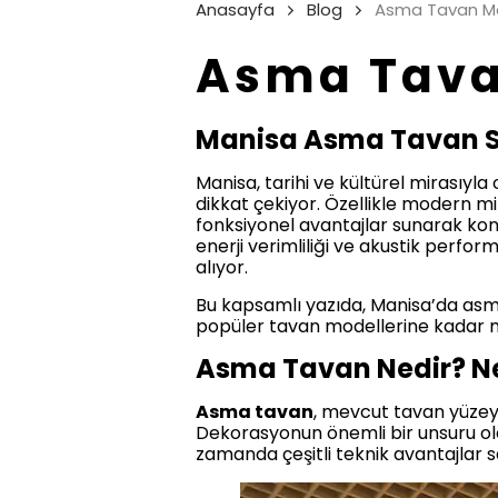
Anasayfa
Blog
Asma Tavan M
Asma Tava
Manisa Asma Tavan S
Manisa, tarihi ve kültürel mirasıyl
dikkat çekiyor. Özellikle modern mi
fonksiyonel avantajlar sunarak konu
enerji verimliliği ve akustik perfo
alıyor.
Bu kapsamlı yazıda, Manisa’da asma
popüler tavan modellerine kadar me
Asma Tavan Nedir? Ne
Asma tavan
, mevcut tavan yüzeyin
Dekorasyonun önemli bir unsuru ol
zamanda çeşitli teknik avantajlar s