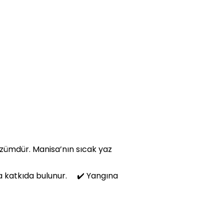
özümdür. Manisa’nın sıcak yaz
una katkıda bulunur. ✔️ Yangına