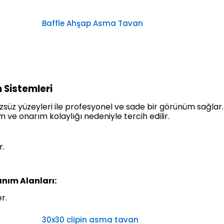
Baffle Ahşap Asma Tavan
 Sistemleri
üzsüz yüzeyleri ile profesyonel ve sade bir görünüm sağla
ım ve onarım kolaylığı nedeniyle tercih edilir.
lir.
anım Alanları:
r.
30x30 clipin asma tavan