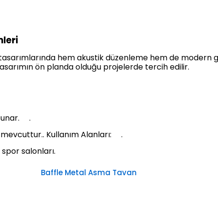
leri
n tasarımlarında hem akustik düzenleme hem de modern gö
tasarımın ön planda olduğu projelerde tercih edilir.
sunar. .
 mevcuttur.. Kullanım Alanları: .
 spor salonları.
Baffle Metal Asma Tavan