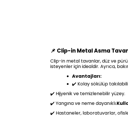
📌 Clip-in Metal Asma Tavan
Clip-in metal tavanlar, düz ve pür
isteyenler için idealdir. Ayrıca, bak
Avantajları:
✔️ Kolay sökülüp takılabi
✔️ Hijyenik ve temizlenebilir yüzey.
✔️ Yangına ve neme dayanıklı.
Kull
✔️ Hastaneler, laboratuvarlar, ofisle