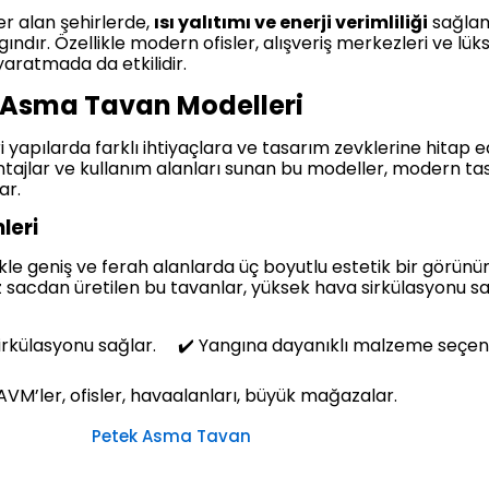
er alan şehirlerde,
ısı yalıtımı ve enerji verimliliği
sağlam
ındır. Özellikle modern ofisler, alışveriş merkezleri ve lük
 yaratmada da etkilidir.
 Asma Tavan Modelleri
yapılarda farklı ihtiyaçlara ve tasarım zevklerine hitap
vantajlar ve kullanım alanları sunan bu modeller, modern ta
ar.
leri
likle geniş ve ferah alanlarda üç boyutlu estetik bir görü
z sacdan üretilen bu tavanlar, yüksek hava sirkülasyonu s
külasyonu sağlar. ✔️ Yangına dayanıklı malzeme seçene
M’ler, ofisler, havaalanları, büyük mağazalar.
Petek Asma Tavan