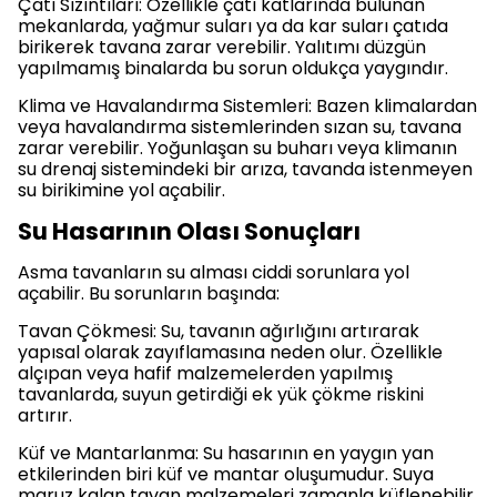
Çatı Sızıntıları: Özellikle çatı katlarında bulunan
mekanlarda, yağmur suları ya da kar suları çatıda
birikerek tavana zarar verebilir. Yalıtımı düzgün
yapılmamış binalarda bu sorun oldukça yaygındır.
Klima ve Havalandırma Sistemleri: Bazen klimalardan
veya havalandırma sistemlerinden sızan su, tavana
zarar verebilir. Yoğunlaşan su buharı veya klimanın
su drenaj sistemindeki bir arıza, tavanda istenmeyen
su birikimine yol açabilir.
Su Hasarının Olası Sonuçları
Asma tavanların su alması ciddi sorunlara yol
açabilir. Bu sorunların başında:
Tavan Çökmesi: Su, tavanın ağırlığını artırarak
yapısal olarak zayıflamasına neden olur. Özellikle
alçıpan veya hafif malzemelerden yapılmış
tavanlarda, suyun getirdiği ek yük çökme riskini
artırır.
Küf ve Mantarlanma: Su hasarının en yaygın yan
etkilerinden biri küf ve mantar oluşumudur. Suya
maruz kalan tavan malzemeleri zamanla küflenebilir