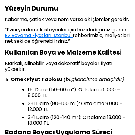
Yüzeyin Durumu
Kabarma, çatlak veya nem varsa ek işlemler gerekir.
“Evini yenilemek isteyenler için hazırladığımız güncel
Ev Boyama Fiyatları İstanbul
rehberimizle, maliyetleri
net şekilde öğrenebilirsiniz.”
Kullanılan Boya ve Malzeme Kalitesi
Markalı, silinebilir veya dekoratif boyalar fiyatı
yükseltir.
📊
Örnek Fiyat Tablosu
(bilgilendirme amaçlıdır)
1+1 Daire (50–60 m²): Ortalama 6.000 –
8.000 TL
2+1 Daire (80–100 m²): Ortalama 9.000 –
12.000 TL
3+1 Daire (120–140 m²): Ortalama 13.000 –
18.000 TL
Badana Boyacı Uygulama Süreci