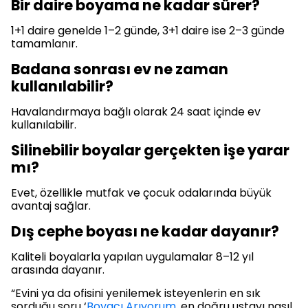
Bir daire boyama ne kadar sürer?
1+1 daire genelde 1–2 günde, 3+1 daire ise 2–3 günde
tamamlanır.
Badana sonrası ev ne zaman
kullanılabilir?
Havalandırmaya bağlı olarak 24 saat içinde ev
kullanılabilir.
Silinebilir boyalar gerçekten işe yarar
mı?
Evet, özellikle mutfak ve çocuk odalarında büyük
avantaj sağlar.
Dış cephe boyası ne kadar dayanır?
Kaliteli boyalarla yapılan uygulamalar 8–12 yıl
arasında dayanır.
“Evini ya da ofisini yenilemek isteyenlerin en sık
sorduğu soru ‘
Boyacı Arıyorum,
en doğru ustayı nasıl