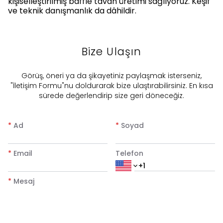
kişiselleştirilmiş baffle tavan üretimi sağlıyoruz. Keşif
ve teknik danışmanlık da dâhildir.
Bize Ulaşın
​Görüş, öneri ya da şikayetiniz paylaşmak isterseniz,
"İletişim Formu"nu doldurarak bize ulaştırabilirsiniz. En kısa
sürede değerlendirip size geri döneceğiz.
*
Ad
*
Soyad
*
Email
Telefon
*
Mesaj