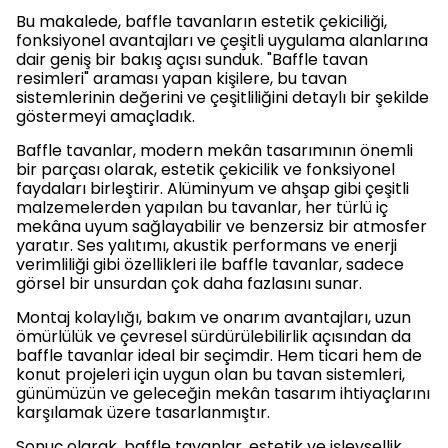
Bu makalede, baffle tavanların estetik çekiciliği,
fonksiyonel avantajları ve çeşitli uygulama alanlarına
dair geniş bir bakış açısı sunduk. "Baffle tavan
resimleri" araması yapan kişilere, bu tavan
sistemlerinin değerini ve çeşitliliğini detaylı bir şekilde
göstermeyi amaçladık.
Baffle tavanlar, modern mekân tasarımının önemli
bir parçası olarak, estetik çekicilik ve fonksiyonel
faydaları birleştirir. Alüminyum ve ahşap gibi çeşitli
malzemelerden yapılan bu tavanlar, her türlü iç
mekâna uyum sağlayabilir ve benzersiz bir atmosfer
yaratır. Ses yalıtımı, akustik performans ve enerji
verimliliği gibi özellikleri ile baffle tavanlar, sadece
görsel bir unsurdan çok daha fazlasını sunar.
Montaj kolaylığı, bakım ve onarım avantajları, uzun
ömürlülük ve çevresel sürdürülebilirlik açısından da
baffle tavanlar ideal bir seçimdir. Hem ticari hem de
konut projeleri için uygun olan bu tavan sistemleri,
günümüzün ve geleceğin mekân tasarım ihtiyaçlarını
karşılamak üzere tasarlanmıştır.
Sonuç olarak, baffle tavanlar, estetik ve işlevsellik