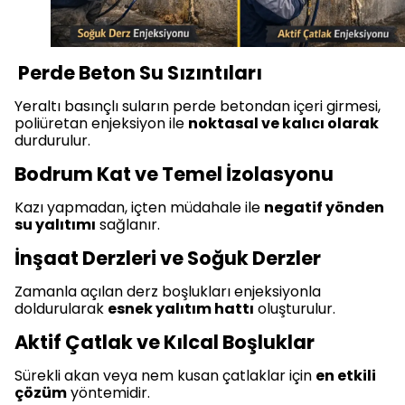
Perde Beton Su Sızıntıları
Yeraltı basınçlı suların perde betondan içeri girmesi,
poliüretan enjeksiyon ile
noktasal ve kalıcı olarak
durdurulur.
Bodrum Kat ve Temel İzolasyonu
Kazı yapmadan, içten müdahale ile
negatif yönden
su yalıtımı
sağlanır.
İnşaat Derzleri ve Soğuk Derzler
Zamanla açılan derz boşlukları enjeksiyonla
doldurularak
esnek yalıtım hattı
oluşturulur.
Aktif Çatlak ve Kılcal Boşluklar
Sürekli akan veya nem kusan çatlaklar için
en etkili
çözüm
yöntemidir.