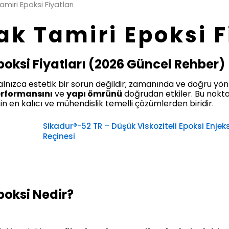
miri Epoksi Fiyatları
ak Tamiri Epoksi F
poksi Fiyatları (2026 Güncel Rehber)
alnızca estetik bir sorun değildir; zamanında ve doğru y
erformansını
ve
yapı ömrünü
doğrudan etkiler. Bu nok
için en kalıcı ve mühendislik temelli çözümlerden biridir.
Sikadur®-52 TR – Düşük Viskoziteli Epoksi Enjek
Reçinesi
poksi Nedir?