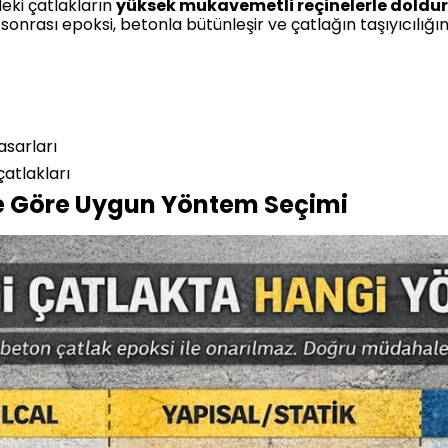
eki çatlakların
yüksek mukavemetli reçinelerle doldu
sonrası epoksi, betonla bütünleşir ve çatlağın taşıyıcılığını
sarları
çatlakları
ne Göre Uygun Yöntem Seçimi