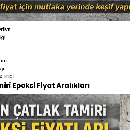
rler
iği
türü
ğı
lirliği
ri Epoksi Fiyat Aralıkları