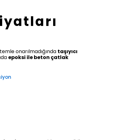
iyatları
öntemle onarılmadığında
taşıyıcı
tada
epoksi ile beton çatlak
siyon