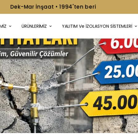
📞+90 216 499 08 92
MİZ
ÜRÜNLERİMİZ
YALITIM Ve İZOLASYON SİSTEMLERİ