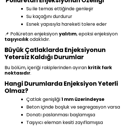
Poliüretan Enjeksiyonun Özelliği
Su ile temas ettiğinde genleşir
Su kaçağını durdurur
Esnek yapısıyla hareketi tolere eder
📌 Poliüretan enjeksiyon
yalıtım
, epoksi enjeksiyon
taşıyıcılık
odaklıdır.
Büyük Çatlaklarda Enjeksiyonun
Yetersiz Kaldığı Durumlar
Bu bölüm, içeriği rakiplerinden ayıran
kritik fark
noktasıdır
.
Hangi Durumlarda Enjeksiyon Yeterli
Olmaz?
Çatlak genişliği
1 mm üzerindeyse
Beton içinde boşluk ve segregasyon varsa
Donatı paslanması başlamışsa
Taşıyıcı eleman kesiti zayıflamışsa