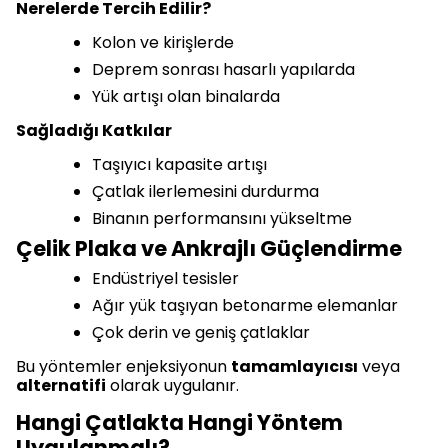
Nerelerde Tercih Edilir?
Kolon ve kirişlerde
Deprem sonrası hasarlı yapılarda
Yük artışı olan binalarda
Sağladığı Katkılar
Taşıyıcı kapasite artışı
Çatlak ilerlemesini durdurma
Binanın performansını yükseltme
Çelik Plaka ve Ankrajlı Güçlendirme
Endüstriyel tesisler
Ağır yük taşıyan betonarme elemanlar
Çok derin ve geniş çatlaklar
Bu yöntemler enjeksiyonun
tamamlayıcısı
veya
alternatifi
olarak uygulanır.
Hangi Çatlakta Hangi Yöntem
Uygulanmalı?