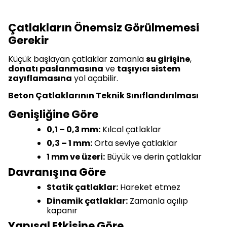
Çatlakların Önemsiz Görülmemesi
Gerekir
Küçük başlayan çatlaklar zamanla
su girişine
,
donatı paslanmasına
ve
taşıyıcı sistem
zayıflamasına
yol açabilir.
Beton Çatlaklarının Teknik Sınıflandırılması
Genişliğine Göre
0,1 – 0,3 mm:
Kılcal çatlaklar
0,3 – 1 mm:
Orta seviye çatlaklar
1 mm ve üzeri:
Büyük ve derin çatlaklar
Davranışına Göre
Statik çatlaklar:
Hareket etmez
Dinamik çatlaklar:
Zamanla açılıp
kapanır
Yapısal Etkisine Göre