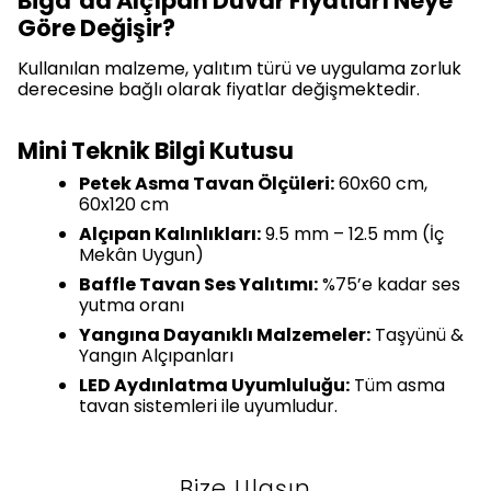
Biga’da Alçıpan Duvar Fiyatları Neye
Göre Değişir?
Kullanılan malzeme, yalıtım türü ve uygulama zorluk
derecesine bağlı olarak fiyatlar değişmektedir.
Mini Teknik Bilgi Kutusu
Petek Asma Tavan Ölçüleri:
60x60 cm,
60x120 cm
Alçıpan Kalınlıkları:
9.5 mm – 12.5 mm (İç
Mekân Uygun)
Baffle Tavan Ses Yalıtımı:
%75’e kadar ses
yutma oranı
Yangına Dayanıklı Malzemeler:
Taşyünü &
Yangın Alçıpanları
LED Aydınlatma Uyumluluğu:
Tüm asma
tavan sistemleri ile uyumludur.
Bize Ulaşın