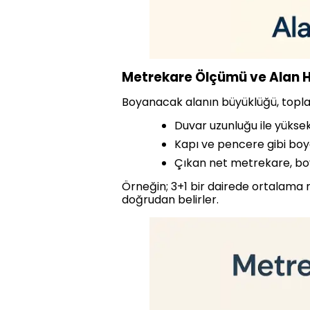
Metrekare Ölçümü ve Alan
Boyanacak alanın büyüklüğü, topla
Duvar uzunluğu ile yüksekl
Kapı ve pencere gibi boy
Çıkan net metrekare, boya
Örneğin; 3+1 bir dairede ortalama ne
doğrudan belirler.