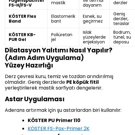
Fugenspachtel
ve termal
mastik
derzler
FS-H/FS-V
dayanım
Geniş
KÖSTER Flex
Elastomerik
Esnek, su
derzler,
Band
bant
geçirmez
teraslar
Islak
Bodrum,
KÖSTER KB-
Poliüretan
yüzeylerde
tünel, su
PUR Gel
jel
enjeksiyon
deposu
Dilatasyon Yalıtımı Nasıl Yapılır?
(Adım Adım Uygulama)
Yüzey Hazırlığı
Derz çevresi kuru, temiz ve tozdan arındırılmış
olmalıdır. Geniş derzlerde
PE köpük fitil
yerleştirilerek mastik sarfiyatı dengelenir.
Astar Uygulaması
Aderans artırmak için şu astarlardan biri kullanılır:
KÖSTER PU Primer 110
KÖSTER FS-Pox-Primer 2K