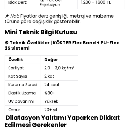
KB-PUR Gel
Islak Derz
1.200 – 1.600 TL
Enjeksiyon
📌
Not:
Fiyatlar derz genişliği, metraj ve malzeme
türüne göre değişiklik gösterebilir.
Mini Teknik Bilgi Kutusu
⚙️ Teknik Özellikler | KÖSTER Flex Band + PU-Flex
25 Sistemi
Özellik
Değer
Sarfiyat
2,0 – 3,0 kg/m²
Kat Sayısı
2 kat
Kuruma Süresi
24 saat
Elastik Uzama
%80+
UV Dayanımı
Yüksek
Ömür
20+ yıl
Dilatasyon Yalıtımı Yaparken Dikkat
Edilmesi Gerekenler