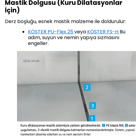
Mastik Dolgusu (Kuru Dilatasyonlar
İçin)
Derz boşluğu, esnek mastik malzeme ile doldurulur:
KÖSTER PU-Flex 25
veya
KÖSTER FS-H
Bu
adım, suyun ve nemin yapıya sızmasını
engeller.