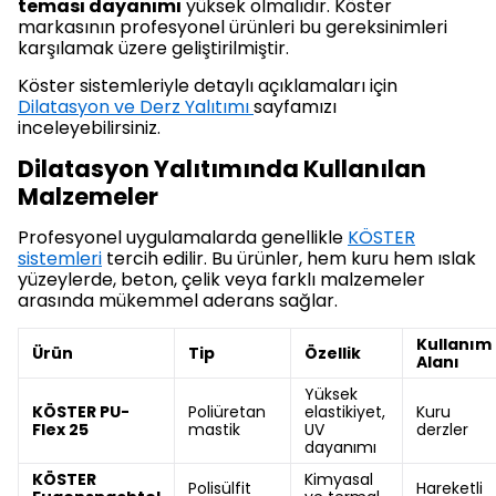
teması dayanımı
yüksek olmalıdır. Köster
markasının profesyonel ürünleri bu gereksinimleri
karşılamak üzere geliştirilmiştir.
Köster sistemleriyle detaylı açıklamaları için
Dilatasyon ve Derz Yalıtımı
sayfamızı
inceleyebilirsiniz.
Dilatasyon Yalıtımında Kullanılan
Malzemeler
Profesyonel uygulamalarda genellikle
KÖSTER
sistemleri
tercih edilir. Bu ürünler, hem kuru hem ıslak
yüzeylerde, beton, çelik veya farklı malzemeler
arasında mükemmel aderans sağlar.
Kullanım
Ürün
Tip
Özellik
Alanı
Yüksek
KÖSTER PU-
Poliüretan
elastikiyet,
Kuru
Flex 25
mastik
UV
derzler
dayanımı
KÖSTER
Kimyasal
Polisülfit
Hareketli