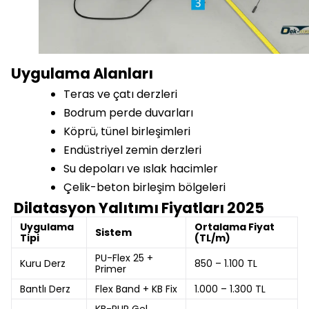
Uygulama Alanları
Teras ve çatı derzleri
Bodrum perde duvarları
Köprü, tünel birleşimleri
Endüstriyel zemin derzleri
Su depoları ve ıslak hacimler
Çelik-beton birleşim bölgeleri
Dilatasyon Yalıtımı Fiyatları 2025
Uygulama
Ortalama Fiyat
Sistem
Tipi
(TL/m)
PU-Flex 25 +
Kuru Derz
850 – 1.100 TL
Primer
Bantlı Derz
Flex Band + KB Fix
1.000 – 1.300 TL