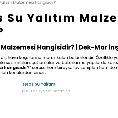
 Yalıtım Malzemesi Hangisidir?
as Su Yalıtım Malz
?
m Malzemesi Hangisidir? | Dek-Mar İn
e dış hava koşullarına maruz kalan bölümleridir. Özellikle
nla su sızıntıları, çatlamalar ve betonarme yapılarda koro
si hangisidir?
” sorusu hem bireysel ev sahipleri hem de 
lan konulardan biridir.
Teras Su Yalıtımı
KÖSTER su yalıtımı sistemleri