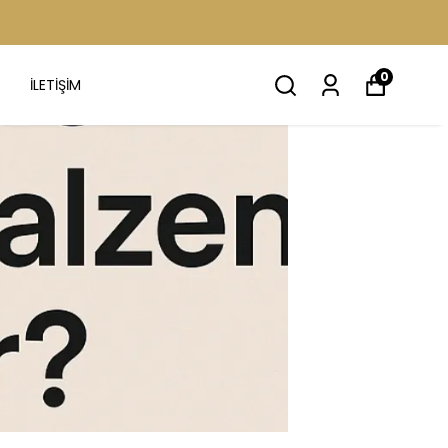
0
İLETİŞİM