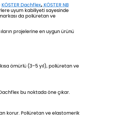
a
KÖSTER Dachflex
,
KÖSTER NB
eylere uyum kabiliyeti sayesinde
arkası da poliüretan ve
ıların projelerine en uygun ürünü
kısa ömürlü (3–5 yıl), poliüretan ve
 Dachflex bu noktada öne çıkar.
n korur. Poliüretan ve elastomerik