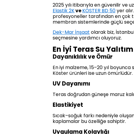
2025 yılı itibarıyla en güvenilir ve
Elastik 2K
ve
KÖSTER BD 50
yer alır
profesyoneller tarafından en çok t
membran sistemlerinde güçlü seçe
Dek-Mar İnşaat
olarak biz, İstanbu
seçmesine yardımcı oluyoruz.
En İyi Teras Su Yalıtı
Dayanıklılık ve Ömür
En iyi malzeme, 15–20 yıl boyunca s
Köster ürünleri ise uzun ömürlüdür.
UV Dayanımı
Teras doğrudan güneşe maruz kaldığ
Elastikiyet
Sıcak–soğuk farkı nedeniyle oluşan
kaplamalar bu özelliğe sahiptir.
Uygulama Kolaylığı