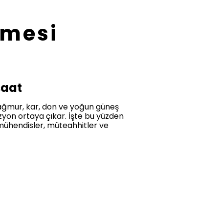
emesi
şaat
 yağmur, kar, don ve yoğun güneş
zyon ortaya çıkar. İşte bu yüzden
mühendisler, müteahhitler ve