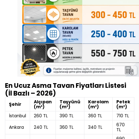
En Ucuz Asma Tavan Fiyatları Listesi
(İl Bazlı – 2026)
Alçıpan
Taşyünü
Karolam
Petek
Şehir
(m²)
(m²)
(m²)
(m²)
İstanbul
260 TL
390 TL
360 TL
710 TL
670
Ankara
240 TL
360 TL
340 TL
TL
690