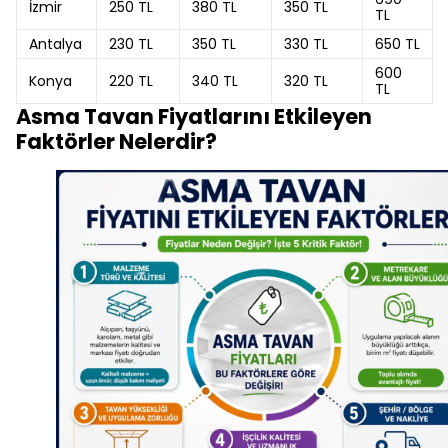
İzmir
250 TL
380 TL
350 TL
TL
Antalya
230 TL
350 TL
330 TL
650 TL
600
Konya
220 TL
340 TL
320 TL
TL
Asma Tavan Fiyatlarını Etkileyen
Faktörler Nelerdir?