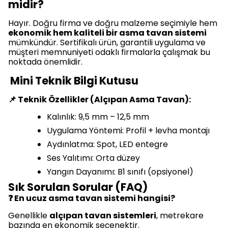
midir?
Hayır. Doğru firma ve doğru malzeme seçimiyle hem
ekonomik hem kaliteli bir asma tavan sistemi
mümkündür. Sertifikalı ürün, garantili uygulama ve
müşteri memnuniyeti odaklı firmalarla çalışmak bu
noktada önemlidir.
Mini Teknik Bilgi Kutusu
📌 Teknik Özellikler (Alçıpan Asma Tavan):
Kalınlık: 9,5 mm – 12,5 mm
Uygulama Yöntemi: Profil + levha montajı
Aydınlatma: Spot, LED entegre
Ses Yalıtımı: Orta düzey
Yangın Dayanımı: B1 sınıfı (opsiyonel)
Sık Sorulan Sorular (FAQ)
❓ En ucuz asma tavan sistemi hangisi?
Genellikle
alçıpan tavan sistemleri
, metrekare
bazında en ekonomik seçenektir.