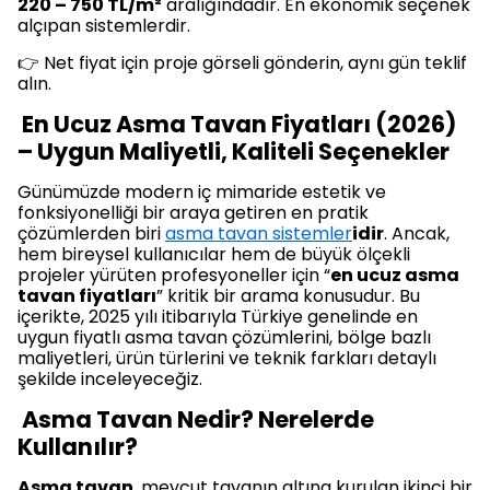
220 – 750 TL/m²
aralığındadır. En ekonomik seçenek
alçıpan sistemlerdir.
👉 Net fiyat için proje görseli gönderin, aynı gün teklif
alın.
En Ucuz Asma Tavan Fiyatları (2026)
– Uygun Maliyetli, Kaliteli Seçenekler
Günümüzde modern iç mimaride estetik ve
fonksiyonelliği bir araya getiren en pratik
çözümlerden biri
asma tavan sistemler
idir
. Ancak,
hem bireysel kullanıcılar hem de büyük ölçekli
projeler yürüten profesyoneller için “
en ucuz asma
tavan fiyatları
” kritik bir arama konusudur. Bu
içerikte, 2025 yılı itibarıyla Türkiye genelinde en
uygun fiyatlı asma tavan çözümlerini, bölge bazlı
maliyetleri, ürün türlerini ve teknik farkları detaylı
şekilde inceleyeceğiz.
Asma Tavan Nedir? Nerelerde
Kullanılır?
Asma tavan
, mevcut tavanın altına kurulan ikinci bir