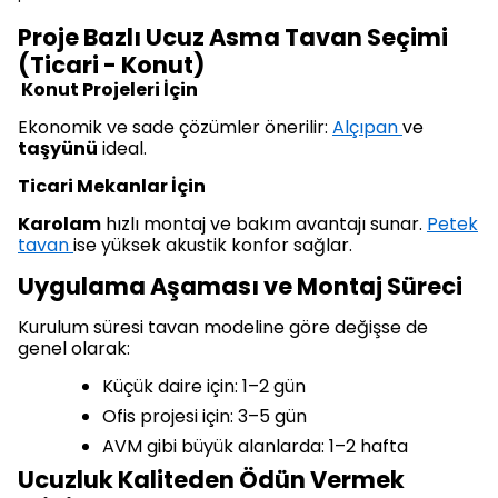
Proje Bazlı Ucuz Asma Tavan Seçimi
(Ticari - Konut)
Konut Projeleri İçin
Ekonomik ve sade çözümler önerilir:
Alçıpan
ve
taşyünü
ideal.
Ticari Mekanlar İçin
Karolam
hızlı montaj ve bakım avantajı sunar.
Petek
tavan
ise yüksek akustik konfor sağlar.
Uygulama Aşaması ve Montaj Süreci
Kurulum süresi tavan modeline göre değişse de
genel olarak:
Küçük daire için: 1–2 gün
Ofis projesi için: 3–5 gün
AVM gibi büyük alanlarda: 1–2 hafta
Ucuzluk Kaliteden Ödün Vermek