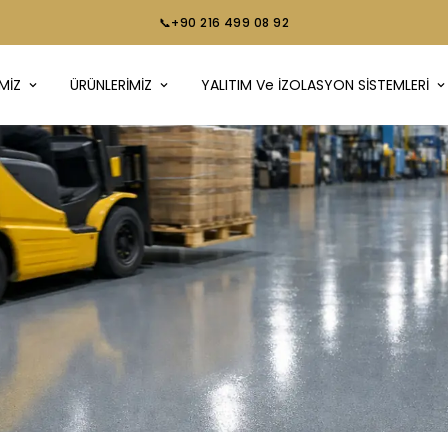
📞+90 216 499 08 92
MİZ
ÜRÜNLERİMİZ
YALITIM Ve İZOLASYON SİSTEMLERİ