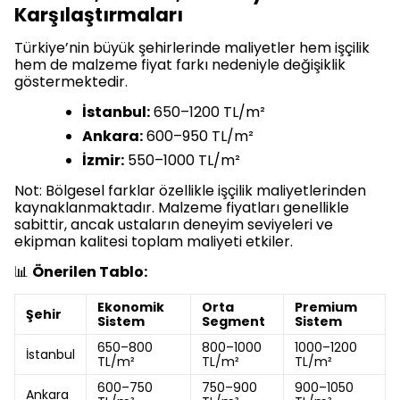
Karşılaştırmaları
Türkiye’nin büyük şehirlerinde maliyetler hem işçilik
hem de malzeme fiyat farkı nedeniyle değişiklik
göstermektedir.
İstanbul:
650–1200 TL/m²
Ankara:
600–950 TL/m²
İzmir:
550–1000 TL/m²
Not: Bölgesel farklar özellikle işçilik maliyetlerinden
kaynaklanmaktadır. Malzeme fiyatları genellikle
sabittir, ancak ustaların deneyim seviyeleri ve
ekipman kalitesi toplam maliyeti etkiler.
📊
Önerilen Tablo:
Ekonomik
Orta
Premium
Şehir
Sistem
Segment
Sistem
650–800
800–1000
1000–1200
İstanbul
TL/m²
TL/m²
TL/m²
600–750
750–900
900–1050
Ankara