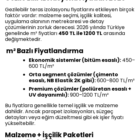
Gezilebilir teras izolasyonu fiyatlarını etkileyen birçok
faktör vardır: malzeme seçimi, işçilik kalitesi,
uygulama alanının metrekaresi ve detay
çözümlerinin zorluk derecesi. 2026 yılında Türkiye
genelinde m² fiyatları
450 TL ile 1200 TL
arasında
değişmektedir.
m² Bazlı Fiyatlandırma
Ekonomik sistemler (bitüm esaslı):
450–
600 TL/m²
Orta segment çözümler (çimento
esaslı, NB Elastik 2K gibi):
600–800 TL/m²
Premium çözümler (poliüretan esaslı +
UV dayanımlı):
900–1200 TL/m²
Bu fiyatlara genellikle temel işçilik ve malzeme
dahildir. Ancak parapet izolasyonları, süzgeç
detayları veya eğim düzeltmesi gibi ek işler fiyatı
yükseltebilir.
Malzeme + İşçilik Paketleri