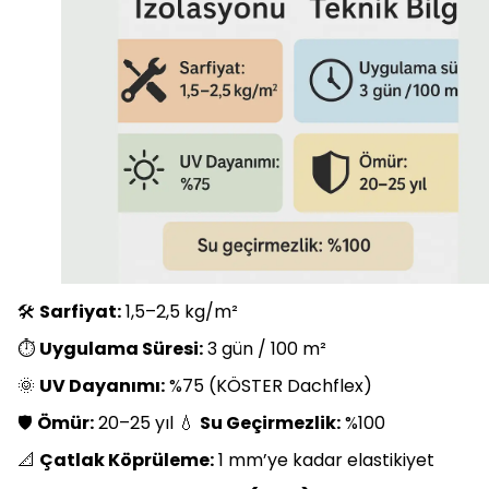
🛠️
Sarfiyat:
1,5–2,5 kg/m²
⏱️
Uygulama Süresi:
3 gün / 100 m²
🌞
UV Dayanımı:
%75 (KÖSTER Dachflex)
🛡️
Ömür:
20–25 yıl 💧
Su Geçirmezlik:
%100
📐
Çatlak Köprüleme:
1 mm’ye kadar elastikiyet