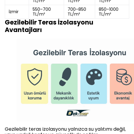
TL/m²
TL/m²
TL/m²
550–700
700–850
850–1000
İzmir
TL/m²
TL/m²
TL/m²
Gezilebilir Teras İzolasyonu
Avantajları
Gezilebilir teras izolasyonu yalnızca su yalıtımı değil,