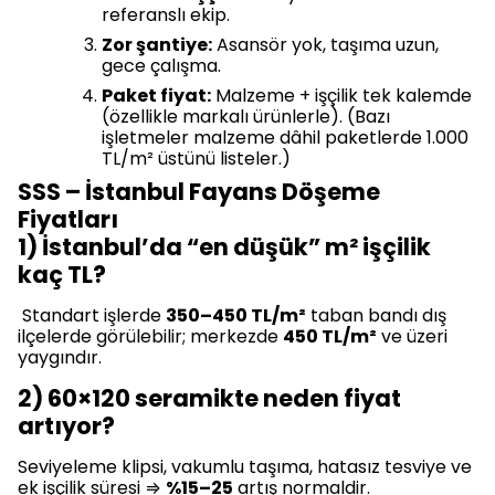
referanslı ekip.
Zor şantiye:
Asansör yok, taşıma uzun,
gece çalışma.
Paket fiyat:
Malzeme + işçilik tek kalemde
(özellikle markalı ürünlerle). (Bazı
işletmeler malzeme dâhil paketlerde 1.000
TL/m² üstünü listeler.)
SSS – İstanbul Fayans Döşeme
Fiyatları
1) İstanbul’da “en düşük” m² işçilik
kaç TL?
Standart işlerde
350–450 TL/m²
taban bandı dış
ilçelerde görülebilir; merkezde
450 TL/m²
ve üzeri
yaygındır.
2) 60×120 seramikte neden fiyat
artıyor?
Seviyeleme klipsi, vakumlu taşıma, hatasız tesviye ve
ek işçilik süresi ⇒
%15–25
artış normaldir.