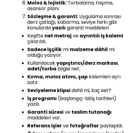
Moloz & lojistik:
Torbalama, taşıma,
asansör planı.
Sözleşme & garanti:
Uygulama sonrası
derz çatlağı, kabarma, seviye farkı gibi
konularda
yazılı
garanti maddeleri.
Keşifte
net metraj
ve
ayrıntılı iş kalemi
çıkarıldı.
Sadece işçilik
mi
malzeme dâhil
mi
olduğu yazıyor.
Kullanılacak
yapıştırıcı/derz markası
,
adet/torba
bilgisi net.
Kırma, moloz atımı, şap
kalemleri ayrı
satır.
Seviyeleme klipsi
dahil mi, kaç set?
İş programı
(başlangıç-bitiş tarihleri)
yazılı.
Garanti süresi
ve
teslim tutanağı
maddeleri var.
Referans işler
ve
fotoğraflar
paylaşıldı.