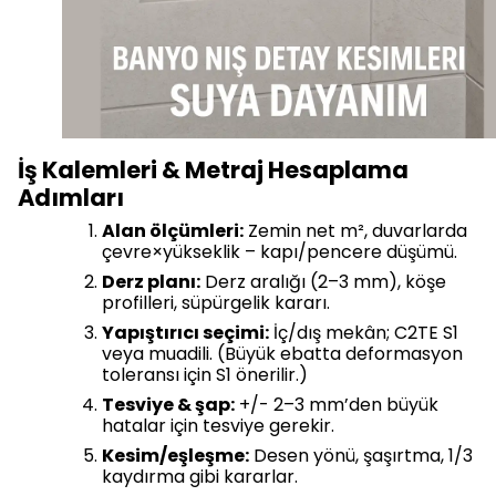
İş Kalemleri & Metraj Hesaplama
Adımları
Alan ölçümleri:
Zemin net m², duvarlarda
çevre×yükseklik – kapı/pencere düşümü.
Derz planı:
Derz aralığı (2–3 mm), köşe
profilleri, süpürgelik kararı.
Yapıştırıcı seçimi:
İç/dış mekân; C2TE S1
veya muadili. (Büyük ebatta deformasyon
toleransı için S1 önerilir.)
Tesviye & şap:
+/- 2–3 mm’den büyük
hatalar için tesviye gerekir.
Kesim/eşleşme:
Desen yönü, şaşırtma, 1/3
kaydırma gibi kararlar.