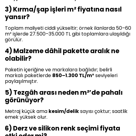
3) Kırma/şap işleri m² fiyatına nasıl
yansır?
Toplam maliyeti ciddi yükseltir; örnek ilanlarda 50–60
m² işlerde 27.500–35.000 TL gibi toplamlara ulaşıldığı
görülür.
4) Malzeme dâhil pakette aralık ne
olabilir?
Paketin içeriğine ve markalara bağlıdır; belirli
markalı paketlerde
850–1.300 TL/m²
seviyeleri
paylaşılmıştır.
5) Tezgâh arası neden m²’de pahalı
görünüyor?
Metraj küçük ama
kesim/delik
sayısı çoktur; saatlik
emek yüksek olur.
6) Derz ve silikon renk seçimi fiyata
etki eder mi?