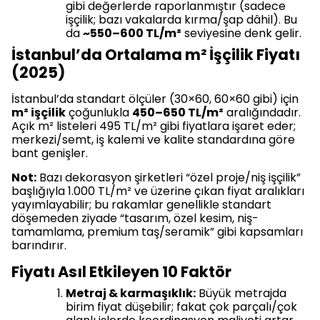
gibi değerlerde raporlanmıştır (sadece
işçilik; bazı vakalarda kırma/şap dâhil). Bu
da
~550–600 TL/m²
seviyesine denk gelir.
İstanbul’da Ortalama m² İşçilik Fiyatı
(2025)
İstanbul’da standart ölçüler (30×60, 60×60 gibi) için
m² işçilik
çoğunlukla
450–650 TL/m²
aralığındadır.
Açık m² listeleri 495 TL/m² gibi fiyatlara işaret eder;
merkezi/semt, iş kalemi ve kalite standardına göre
bant genişler.
Not:
Bazı dekorasyon şirketleri “özel proje/niş işçilik”
başlığıyla 1.000 TL/m² ve üzerine çıkan fiyat aralıkları
yayımlayabilir; bu rakamlar genellikle standart
döşemeden ziyade “tasarım, özel kesim, niş-
tamamlama, premium taş/seramik” gibi kapsamları
barındırır.
Fiyatı Asıl Etkileyen 10 Faktör
Metraj & karmaşıklık:
Büyük metrajda
birim fiyat düşebilir; fakat çok parçalı/çok