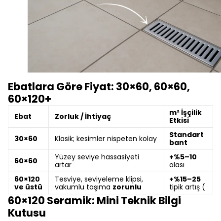
Ebatlara Göre Fiyat: 30×60, 60×60,
60×120+
m² İşçilik
Ebat
Zorluk / İhtiyaç
Etkisi
Standart
30×60
Klasik; kesimler nispeten kolay
bant
Yüzey seviye hassasiyeti
+%5–10
60×60
artar
olası
60×120
Tesviye, seviyeleme klipsi,
+%15–25
ve üstü
vakumlu taşıma
zorunlu
tipik artış (
60×120 Seramik: Mini Teknik Bilgi
Kutusu