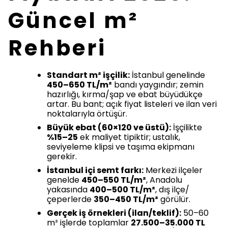
Güncel m²
Rehberi
Standart m² işçilik:
İstanbul genelinde
450–650 TL/m²
bandı yaygındır; zemin
hazırlığı, kırma/şap ve ebat büyüdükçe
artar. Bu bant; açık fiyat listeleri ve ilan veri
noktalarıyla örtüşür.
Büyük ebat (60×120 ve üstü):
İşçilikte
%15–25
ek maliyet tipiktir; ustalık,
seviyeleme klipsi ve taşıma ekipmanı
gerekir.
İstanbul içi semt farkı:
Merkezi ilçeler
genelde
450–550 TL/m²
, Anadolu
yakasında
400–500 TL/m²
, dış ilçe/
çeperlerde
350–450 TL/m²
görülür.
Gerçek iş örnekleri (ilan/teklif):
50–60
m² işlerde toplamlar
27.500–35.000 TL