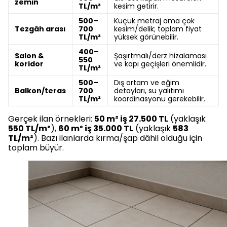
zemin
TL/m²
kesim getirir.
500–
Küçük metraj ama çok
Tezgâh arası
700
kesim/delik; toplam fiyat
TL/m²
yüksek görünebilir.
400–
Salon &
Şaşırtmalı/derz hizalaması
550
koridor
ve kapı geçişleri önemlidir.
TL/m²
500–
Dış ortam ve eğim
Balkon/teras
700
detayları, su yalıtımı
TL/m²
koordinasyonu gerekebilir.
Gerçek ilan örnekleri:
50 m² iş 27.500 TL
(yaklaşık
550 TL/m²
),
60 m² iş 35.000 TL
(yaklaşık
583
TL/m²
). Bazı ilanlarda kırma/şap dâhil olduğu için
toplam büyür.