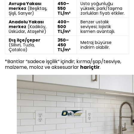
Avrupa Yakası
450–
Usta yoğunluğu
merkez
(Beşiktaş,
550
yüksek; park/taşıma
Şişli, Sarıyer)
TL/m²
zorlukları fiyatı etkiler.
Anadolu Yakası
400–
Benzer ustalık
merkez
(Kadıköy,
500
seviyesi; lojistik
Üsküdar, Ataşehir)
TL/m²
kısmen avantajlı.
Dış ilçe/çeper
350–
Metraj büyürse
(Silivri, Tuzla,
450
indirim olabilir.
Çatalca)
TL/m²
*Bantlar “sadece işçilik” içindir; kırma/şap/tesviye,
malzeme, moloz ve aksesuarlar
hariçtir
.