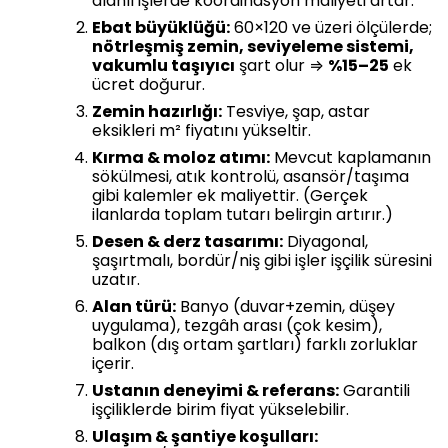
alanlı işlerde koordinasyon maliyeti artar.
Ebat büyüklüğü:
60×120 ve üzeri ölçülerde;
nötrleşmiş zemin, seviyeleme sistemi,
vakumlu taşıyıcı
şart olur ⇒
%15–25
ek
ücret doğurur.
Zemin hazırlığı:
Tesviye, şap, astar
eksikleri m² fiyatını yükseltir.
Kırma & moloz atımı:
Mevcut kaplamanın
sökülmesi, atık kontrolü, asansör/taşıma
gibi kalemler ek maliyettir. (Gerçek
ilanlarda toplam tutarı belirgin artırır.)
Desen & derz tasarımı:
Diyagonal,
şaşırtmalı, bordür/niş gibi işler işçilik süresini
uzatır.
Alan türü:
Banyo (duvar+zemin, düşey
uygulama), tezgâh arası (çok kesim),
balkon (dış ortam şartları) farklı zorluklar
içerir.
Ustanın deneyimi & referans:
Garantili
işçiliklerde birim fiyat yükselebilir.
Ulaşım & şantiye koşulları: