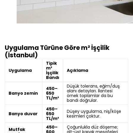
Uygulama Türüne Göre m² İşçilik
(İstanbul)
Tipik
m²
Uygulama
Açıklama
İşçilik
Bandı
Düşük tolerans, eğim/duş
450–
alanı detayları. İlantesi
Banyo zemin
650
örnek toplamlar da bu
TL/m²
bandı doğrular.
450–
Düşey uygulama, niş/köşe
Banyo duvar
650
kesimleri çoktur.
TL/m²
450–
Çoğunlukla düz döşeme;
Mutfak
600
alt-üst kapak mesafeleri