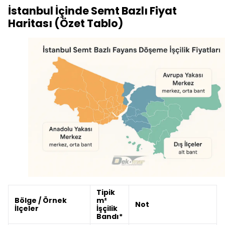
İstanbul İçinde Semt Bazlı Fiyat
Haritası (Özet Tablo)
Tipik
Bölge / Örnek
m²
Not
İlçeler
İşçilik
Bandı*