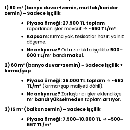
1) 50 m² (banyo duvar+zemin, mutfak/koridor
zemin) – Sadece işçilik
Piyasa örneği:
27.500 TL toplam
raporlanan işler mevcut ⇒
~550 TL/m²
.
Kapsam:
Kırma yok, tesisatlar hazır; yalnız
döşeme.
Ne anlıyoruz?
Orta zorlukta işçilikte
500–
600 TL/m²
bandı
makul
.
2) 60 m² (banyo duvar+zemin) – Sadece işçilik +
kırma/şap
Piyasa örneği:
35.000 TL toplam
⇒
~583
TL/m²
(kırma+şap maliyeti dâhil).
Ne anlıyoruz?
Zorlaştırıcı işler eklendikçe
m² bandı yükselmeden
toplam
artıyor
.
3) 15 m² (balkon zemin) – Sadece işçilik
Piyasa örneği:
7.500–10.000 TL
⇒
~500–
667 TL/m²
.