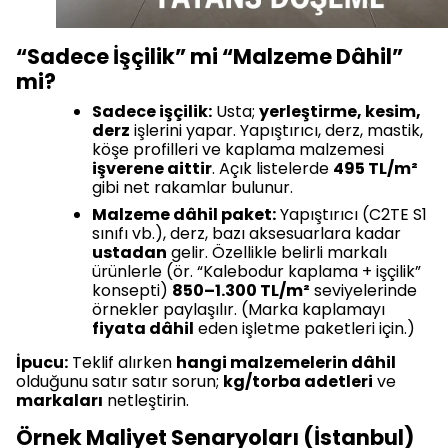
“Sadece İşçilik” mi “Malzeme Dâhil”
mi?
Sadece işçilik:
Usta;
yerleştirme, kesim,
derz
işlerini yapar. Yapıştırıcı, derz, mastik,
köşe profilleri ve kaplama malzemesi
işverene aittir
. Açık listelerde
495 TL/m²
gibi net rakamlar bulunur.
Malzeme dâhil paket:
Yapıştırıcı (C2TE S1
sınıfı vb.), derz, bazı aksesuarlara kadar
ustadan
gelir. Özellikle belirli markalı
ürünlerle (ör. “Kalebodur kaplama + işçilik”
konsepti)
850–1.300 TL/m²
seviyelerinde
örnekler paylaşılır. (Marka kaplamayı
fiyata dâhil
eden işletme paketleri için.)
İpucu:
Teklif alırken
hangi malzemelerin dâhil
olduğunu satır satır sorun;
kg/torba adetleri
ve
markaları
netleştirin.
Örnek Maliyet Senaryoları (İstanbul)