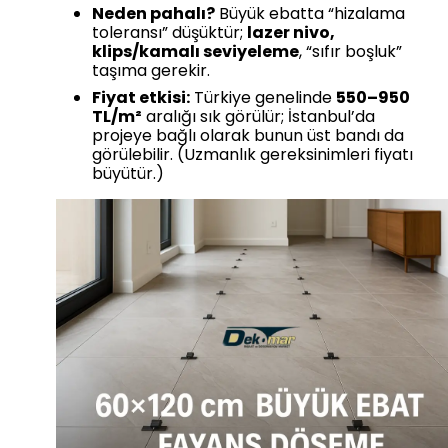
Neden pahalı?
Büyük ebatta “hizalama
toleransı” düşüktür;
lazer nivo,
klips/kamalı seviyeleme
, “sıfır boşluk”
taşıma gerekir.
Fiyat etkisi:
Türkiye genelinde
550–950
TL/m²
aralığı sık görülür; İstanbul’da
projeye bağlı olarak bunun üst bandı da
görülebilir. (Uzmanlık gereksinimleri fiyatı
büyütür.)