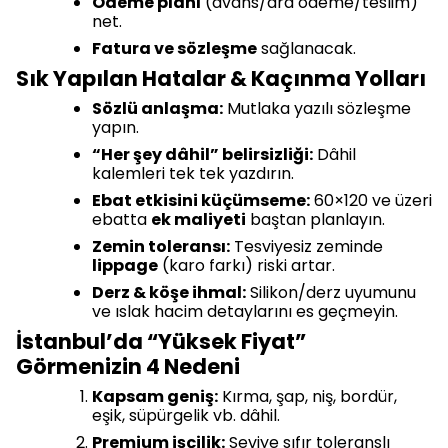
Ödeme planı
(avans/ara ödeme/teslim)
net.
Fatura ve sözleşme
sağlanacak.
Sık Yapılan Hatalar & Kaçınma Yolları
Sözlü anlaşma:
Mutlaka yazılı sözleşme
yapın.
“Her şey dâhil” belirsizliği:
Dâhil
kalemleri tek tek yazdırın.
Ebat etkisini küçümseme:
60×120 ve üzeri
ebatta
ek maliyeti
baştan planlayın.
Zemin toleransı:
Tesviyesiz zeminde
lippage
(karo farkı) riski artar.
Derz & köşe ihmal:
Silikon/derz uyumunu
ve ıslak hacim detaylarını es geçmeyin.
İstanbul’da “Yüksek Fiyat”
Görmenizin 4 Nedeni
Kapsam geniş:
Kırma, şap, niş, bordür,
eşik, süpürgelik vb. dâhil.
Premium işçilik:
Seviye sıfır toleranslı