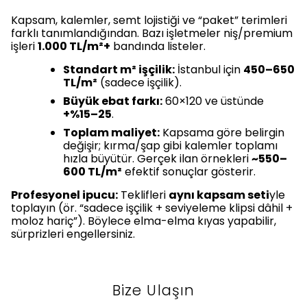
Kapsam, kalemler, semt lojistiği ve “paket” terimleri
farklı tanımlandığından. Bazı işletmeler niş/premium
işleri
1.000 TL/m²+
bandında listeler.
Standart m² işçilik:
İstanbul için
450–650
TL/m²
(sadece işçilik).
Büyük ebat farkı:
60×120 ve üstünde
+%15–25
.
Toplam maliyet:
Kapsama göre belirgin
değişir; kırma/şap gibi kalemler toplamı
hızla büyütür. Gerçek ilan örnekleri
~550–
600 TL/m²
efektif sonuçlar gösterir.
Profesyonel ipucu:
Teklifleri
aynı kapsam seti
yle
toplayın (ör. “sadece işçilik + seviyeleme klipsi dâhil +
moloz hariç”). Böylece elma-elma kıyas yapabilir,
sürprizleri engellersiniz.
Bize Ulaşın