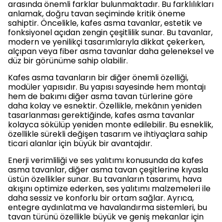
arasında önemli farklar bulunmaktadır. Bu farklılıkları
anlamak, doğru tavan seçiminde kritik öneme
sahiptir. Öncelikle, kafes asma tavanlar, estetik ve
fonksiyonel açıdan zengin çeşitlilik sunar. Bu tavanlar,
modern ve yenilikçi tasarımlarıyla dikkat çekerken,
alçıpan veya fiber asma tavanlar daha geleneksel ve
düz bir görünüme sahip olabilir.
Kafes asma tavanların bir diğer önemli özelliği,
modüler yapısıdır. Bu yapısı sayesinde hem montajı
hem de bakımı diğer asma tavan türlerine göre
daha kolay ve esnektir. Özellikle, mekânın yeniden
tasarlanması gerektiğinde, kafes asma tavanlar
kolayca sökülüp yeniden monte edilebilir. Bu esneklik,
özellikle sürekli değişen tasarım ve ihtiyaçlara sahip
ticari alanlar için büyük bir avantajdır.
Enerji verimliliği ve ses yalıtımı konusunda da kafes
asma tavanlar, diğer asma tavan çeşitlerine kıyasla
üstün özellikler sunar. Bu tavanların tasarımı, hava
akışını optimize ederken, ses yalıtımı malzemeleri ile
daha sessiz ve konforlu bir ortam sağlar. Ayrıca,
entegre aydınlatma ve havalandırma sistemleri, bu
tavan türünü özellikle büyük ve geniş mekanlar için