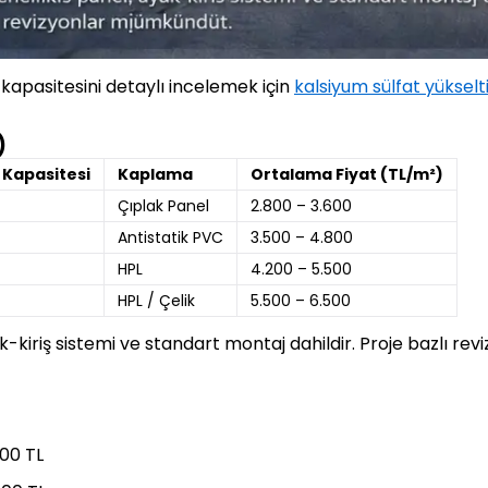
kapasitesini detaylı incelemek için
kalsiyum sülfat yüksel
)
Kapasitesi
Kaplama
Ortalama Fiyat (TL/m²)
Çıplak Panel
2.800 – 3.600
Antistatik PVC
3.500 – 4.800
HPL
4.200 – 5.500
HPL / Çelik
5.500 – 6.500
ak-kiriş sistemi ve standart montaj dahildir. Proje bazlı r
00 TL