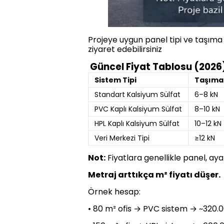
Projeye uygun panel tipi ve taşıma 
ziyaret edebilirsiniz
Güncel Fiyat Tablosu (2026
Sistem Tipi
Taşıma 
Standart Kalsiyum Sülfat
6–8 kN
PVC Kaplı Kalsiyum Sülfat
8–10 kN
HPL Kaplı Kalsiyum Sülfat
10–12 kN
Veri Merkezi Tipi
≥12 kN
Not:
Fiyatlara genellikle panel, ay
Metraj arttıkça m² fiyatı düşer.
Örnek hesap:
• 80 m² ofis → PVC sistem → ~320.0