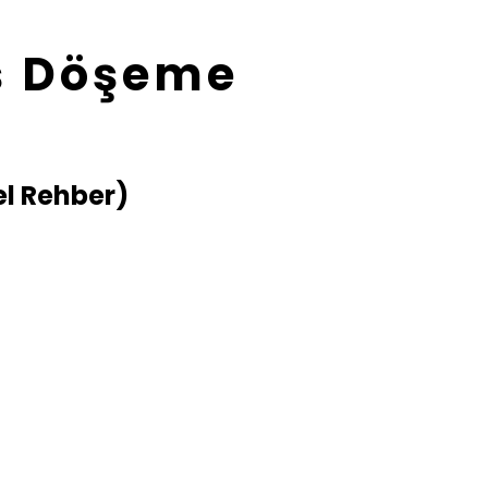
iş Döşeme
el Rehber)