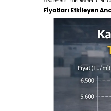
• 150 m² ofis → HPL sistem → ~600.
Fiyatları Etkileyen An