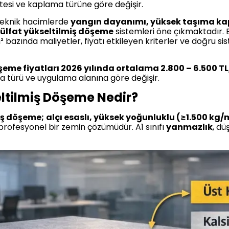
sitesi ve kaplama türüne göre değişir.
 teknik hacimlerde
yangın dayanımı, yüksek taşıma kapa
ülfat yükseltilmiş döşeme
sistemleri öne çıkmaktadır.
m² bazında maliyetler, fiyatı etkileyen kriterler ve doğru si
şeme fiyatları 2026 yılında ortalama 2.800 – 6.500 TL
ma türü ve uygulama alanına göre değişir.
ltilmiş Döşeme Nedir?
iş döşeme;
alçı esaslı, yüksek yoğunluklu (≥1.500 kg/
n profesyonel bir zemin çözümüdür. A1 sınıfı
yanmazlık
, d