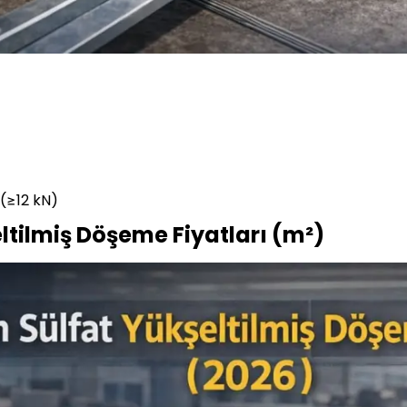
 (≥12 kN)
ltilmiş Döşeme Fiyatları (m²)