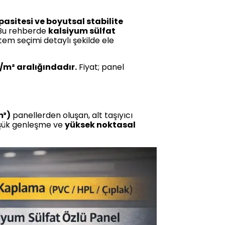
sitesi ve boyutsal stabilite
 Bu rehberde
kalsiyum sülfat
stem seçimi detaylı şekilde ele
/m² aralığındadır.
Fiyat; panel
m³)
panellerden oluşan, alt taşıyıcı
üşük genleşme ve
yüksek noktasal