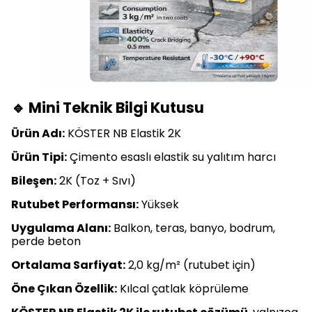
🔹 Mini Teknik Bilgi Kutusu
Ürün Adı:
KÖSTER NB Elastik 2K
Ürün Tipi:
Çimento esaslı elastik su yalıtım harcı
Bileşen:
2K (Toz + Sıvı)
Rutubet Performansı:
Yüksek
Uygulama Alanı:
Balkon, teras, banyo, bodrum,
perde beton
Ortalama Sarfiyat:
2,0 kg/m² (rutubet için)
Öne Çıkan Özellik:
Kılcal çatlak köprüleme