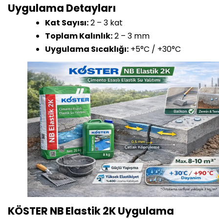
Uygulama Detayları
Kat Sayısı:
2 – 3 kat
Toplam Kalınlık:
2 – 3 mm
Uygulama Sıcaklığı:
+5°C / +30°C
KÖSTER NB Elastik 2K Uygulama