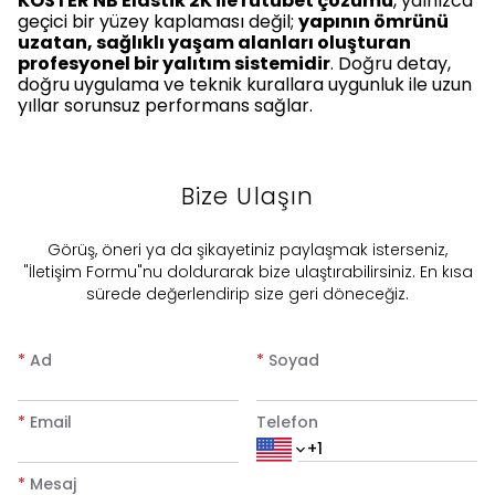
KÖSTER NB Elastik 2K ile rutubet çözümü
, yalnızca
geçici bir yüzey kaplaması değil;
yapının ömrünü
uzatan, sağlıklı yaşam alanları oluşturan
profesyonel bir yalıtım sistemidir
. Doğru detay,
doğru uygulama ve teknik kurallara uygunluk ile uzun
yıllar sorunsuz performans sağlar.
Bize Ulaşın
​Görüş, öneri ya da şikayetiniz paylaşmak isterseniz,
"İletişim Formu"nu doldurarak bize ulaştırabilirsiniz. En kısa
sürede değerlendirip size geri döneceğiz.
*
Ad
*
Soyad
*
Email
Telefon
*
Mesaj