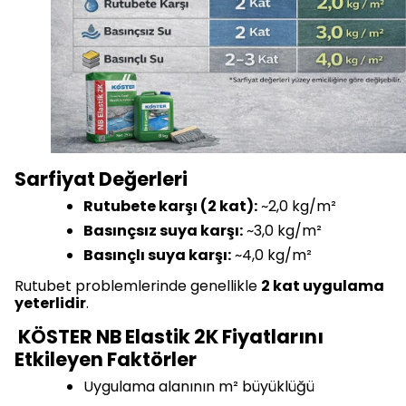
Sarfiyat Değerleri
Rutubete karşı (2 kat):
~2,0 kg/m²
Basınçsız suya karşı:
~3,0 kg/m²
Basınçlı suya karşı:
~4,0 kg/m²
Rutubet problemlerinde genellikle
2 kat uygulama
yeterlidir
.
KÖSTER NB Elastik 2K Fiyatlarını
Etkileyen Faktörler
Uygulama alanının m² büyüklüğü