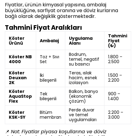
Fiyatlar, ürünün kimyasal yapısına, ambalaj
büyüklüğüne, sarfiyat oranına ve döviz kurlarına
bağlı olarak değişiklik göstermektedir.
Tahmini Fiyat Aralıkları
Tahmini
Köster
Uygulama
Ambalaj
Fiyat
Ürünü
Alanı
(₺)
Bodrum,
Köster NB
Toz + Sıvı
1.800 –
temel, negatif
4000
Set
2.500
su basıncı
Köster
Teras, ıslak
İki
1.500 –
Deuxan
hacim, esnek
bileşenli
2.200
2K
izolasyon
Köster
Balkon, banyo
Tek
900 –
AquaStop
(ekonomik
bileşenli
1.400
Flex
çözüm)
Perde duvar
Köster
Bitüm
2.200 –
ve temel
KSK-SY
membran
3.000
uygulamaları
📌
Not: Fiyatlar piyasa koşullarına ve döviz