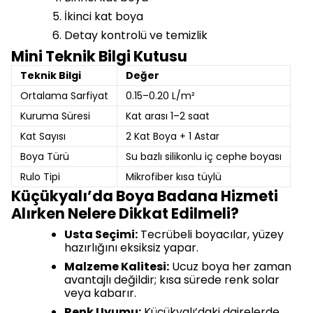
İkinci kat boya
Detay kontrolü ve temizlik
Mini Teknik Bilgi Kutusu
Teknik Bilgi
Değer
Ortalama Sarfiyat
0.15–0.20 L/m²
Kuruma Süresi
Kat arası 1–2 saat
Kat Sayısı
2 Kat Boya + 1 Astar
Boya Türü
Su bazlı silikonlu iç cephe boyası
Rulo Tipi
Mikrofiber kısa tüylü
Küçükyalı’da Boya Badana Hizmeti
Alırken Nelere Dikkat Edilmeli?
Usta Seçimi:
Tecrübeli boyacılar, yüzey
hazırlığını eksiksiz yapar.
Malzeme Kalitesi:
Ucuz boya her zaman
avantajlı değildir; kısa sürede renk solar
veya kabarır.
Renk Uyumu:
Küçükyalı’daki dairelerde