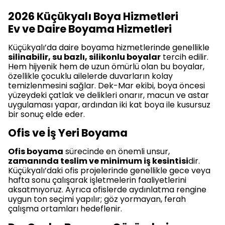
2026 Küçükyalı Boya Hizmetleri
Ev ve Daire Boyama Hizmetleri
Küçükyalı’da daire boyama hizmetlerinde genellikle
silinabilir, su bazlı, silikonlu boyalar
tercih edilir.
Hem hijyenik hem de uzun ömürlü olan bu boyalar,
özellikle çocuklu ailelerde duvarların kolay
temizlenmesini sağlar. Dek-Mar ekibi, boya öncesi
yüzeydeki çatlak ve delikleri onarır, macun ve astar
uygulaması yapar, ardından iki kat boya ile kusursuz
bir sonuç elde eder.
Ofis ve İş Yeri Boyama
Ofis boyama
sürecinde en önemli unsur,
zamanında teslim ve minimum iş kesintisi
dir.
Küçükyalı’daki ofis projelerinde genellikle gece veya
hafta sonu çalışarak işletmelerin faaliyetlerini
aksatmıyoruz. Ayrıca ofislerde aydınlatma rengine
uygun ton seçimi yapılır; göz yormayan, ferah
çalışma ortamları hedeflenir.