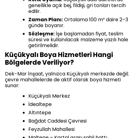
genellikle açık bej, fildişi, gri tonları tercih
edilir.
Zaman Planı:
Ortalama 100 m² daire 2–3
günde boyanır.
Sözleşme:
İşe başlamadan fiyat, teslim
süresi ve kullanılacak malzeme yazılı hale
getirilmelidir.
Küçükyalı Boya Hizmetleri Hangi
Bölgelerde Veriliyor?
Dek-Mar İnşaat, yalnızca Küçükyalı merkezde değil;
çevre mahallelerde de aktif olarak boya hizmeti
sunar:
Küçükyalı Merkez
İdealtepe
Altıntepe
Bağdat Caddesi Çevresi
Feyzullah Mahallesi
Maltepe – Kartal arası sahil hattı