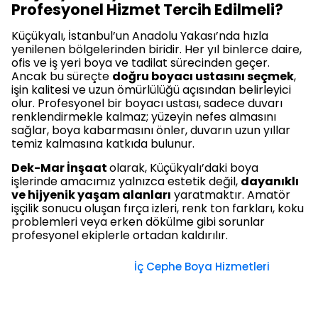
Profesyonel Hizmet Tercih Edilmeli?
Küçükyalı, İstanbul’un Anadolu Yakası’nda hızla
yenilenen bölgelerinden biridir. Her yıl binlerce daire,
ofis ve iş yeri boya ve tadilat sürecinden geçer.
Ancak bu süreçte
doğru boyacı ustasını seçmek
,
işin kalitesi ve uzun ömürlülüğü açısından belirleyici
olur. Profesyonel bir boyacı ustası, sadece duvarı
renklendirmekle kalmaz; yüzeyin nefes almasını
sağlar, boya kabarmasını önler, duvarın uzun yıllar
temiz kalmasına katkıda bulunur.
Dek-Mar İnşaat
olarak, Küçükyalı’daki boya
işlerinde amacımız yalnızca estetik değil,
dayanıklı
ve hijyenik yaşam alanları
yaratmaktır. Amatör
işçilik sonucu oluşan fırça izleri, renk ton farkları, koku
problemleri veya erken dökülme gibi sorunlar
profesyonel ekiplerle ortadan kaldırılır.
İç Cephe Boya Hizmetleri