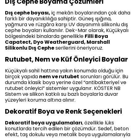
Dış Cephe Boyama Çözümleri
Dış cephe boyası,
iç mekân boyalarından çok daha
farklı bir dayanıklılığa sahiptir. Güneş ışığına,
yağmura ve rüzgâra karşı UV dayanımlı silikonlu dış
cephe boyaları kullanılır. Dek-Mar olarak, Küçükyalı
bölgesindeki binalarda genellikle
Filli Boya
Capatect, Dyo Weatherguard, Marshall
Silikonlu Dış Cephe
serilerini öneriyoruz.
Rutubet, Nem ve Küf Önleyici Boyalar
Küçükyalı sahil hattına yakın konumda olduğu için
birçok yapıda
nem ve rutubet
sorunları görülür. Bu
durumda klasik boya yerine özel “antibakteriyel ve
rutubet önleyici” sistemler uygulanır. KÖSTER NB
Sistem ve silikon katkılı su bazlı boyalarla duvar
yüzeyleri koruma altına alınır.
Dekoratif Boya ve Renk Seçenekleri
Dekoratif boya uygulamaları
, özellikle lüks
konutlarda tercih edilen bir çözümdür. Sedef, beton
efekt, taş dokulu veya metalik boya uygulamalarıyla