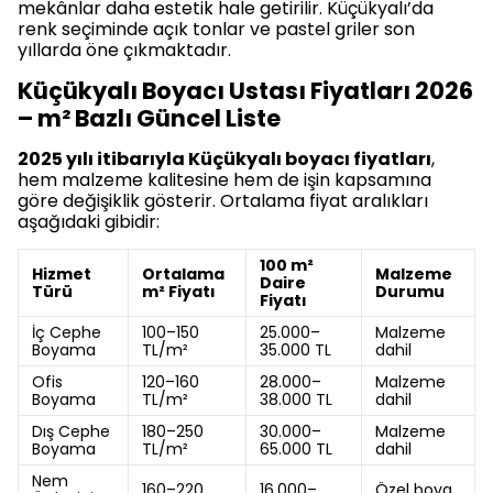
mekânlar daha estetik hale getirilir. Küçükyalı’da
renk seçiminde açık tonlar ve pastel griler son
yıllarda öne çıkmaktadır.
Küçükyalı Boyacı Ustası Fiyatları 2026
– m² Bazlı Güncel Liste
2025 yılı itibarıyla Küçükyalı boyacı fiyatları
,
hem malzeme kalitesine hem de işin kapsamına
göre değişiklik gösterir. Ortalama fiyat aralıkları
aşağıdaki gibidir:
100 m²
Hizmet
Ortalama
Malzeme
Daire
Türü
m² Fiyatı
Durumu
Fiyatı
İç Cephe
100–150
25.000–
Malzeme
Boyama
TL/m²
35.000 TL
dahil
Ofis
120–160
28.000–
Malzeme
Boyama
TL/m²
38.000 TL
dahil
Dış Cephe
180–250
30.000–
Malzeme
Boyama
TL/m²
65.000 TL
dahil
Nem
160–220
16.000–
Özel boya