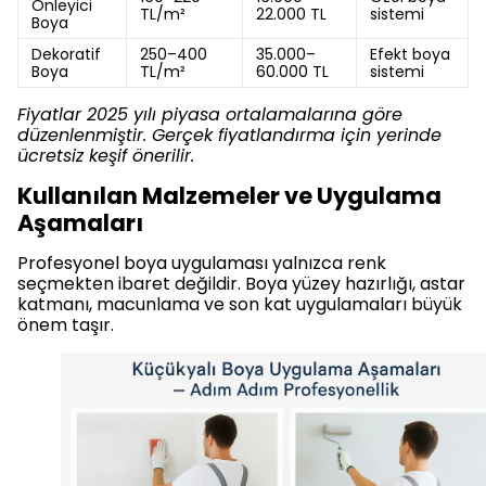
Önleyici
TL/m²
22.000 TL
sistemi
Boya
Dekoratif
250–400
35.000–
Efekt boya
Boya
TL/m²
60.000 TL
sistemi
Fiyatlar 2025 yılı piyasa ortalamalarına göre
düzenlenmiştir. Gerçek fiyatlandırma için yerinde
ücretsiz keşif önerilir.
Kullanılan Malzemeler ve Uygulama
Aşamaları
Profesyonel boya uygulaması yalnızca renk
seçmekten ibaret değildir. Boya yüzey hazırlığı, astar
katmanı, macunlama ve son kat uygulamaları büyük
önem taşır.