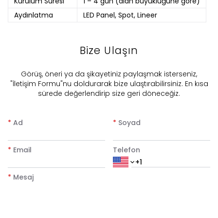
Kurulum Süresi
1 – 4 gün (alan büyüklüğüne göre)
Aydınlatma
LED Panel, Spot, Lineer
Bize Ulaşın
​Görüş, öneri ya da şikayetiniz paylaşmak isterseniz,
"İletişim Formu"nu doldurarak bize ulaştırabilirsiniz. En kısa
sürede değerlendirip size geri döneceğiz.
*
Ad
*
Soyad
*
Email
Telefon
*
Mesaj