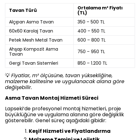
Ortalama m² Fiyatı
Tavan Türü
(TL)
Alçıpan Asma Tavan
350 – 500 TL
60x60 Karolaj Tavan
400 – 550 TL
Petek Mesh Metal Tavan
600 – 800 TL
Ahşap Kompozit Asma
750 – 950 TL
Tavan
Gergi Tavan Sistemleri
850 – 1.200 TL
💡
Fiyatlar, m² ölçüsüne, tavan yüksekliğine,
malzeme kalitesine ve uygulanacak alana göre
değişebilir.
Asma Tavan Montaj Hizmeti Süreci
Lapseki’de profesyonel montaj hizmetleri, proje
büyüklüğüne ve uygulama alanına göre değişiklik
gösterebilir. Genel süreç aşağıdaki gibidir:
Keşif Hizmeti ve Fiyatlandırma
Malzeme Temini ve Lojistik