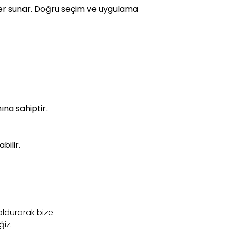
ler sunar. Doğru seçim ve uygulama
ına sahiptir.
bilir.
oldurarak bize
ğiz.