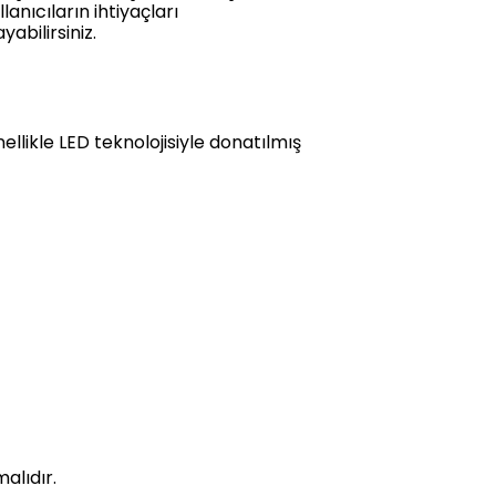
anıcıların ihtiyaçları
abilirsiniz.
llikle LED teknolojisiyle donatılmış
alıdır.