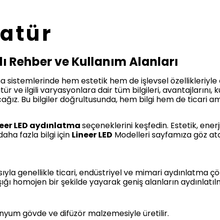
atür
lı Rehber ve Kullanım Alanları
sistemlerinde hem estetik hem de işlevsel özellikleriyle
r ve ilgili varyasyonlara dair tüm bilgileri, avantajlarını, ku
ağız. Bu bilgiler doğrultusunda, hem bilgi hem de ticari ama
neer LED aydınlatma
seçeneklerini keşfedin. Estetik, enerj
ha fazla bilgi için
Lineer LED
Modelleri sayfamıza göz atab
sıyla genellikle ticari, endüstriyel ve mimari aydınlatma çöz
şığı homojen bir şekilde yayarak geniş alanların aydınlatıl
yum gövde ve difüzör malzemesiyle üretilir.