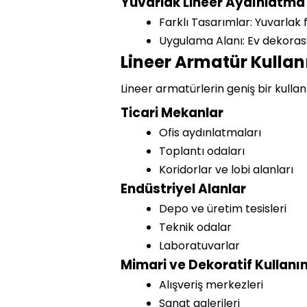
Yuvarlak Lineer Aydınlatma
Farklı Tasarımlar: Yuvarlak 
Uygulama Alanı: Ev dekorasy
Lineer Armatür Kullan
Lineer armatürlerin geniş bir kulla
Ticari Mekanlar
Ofis aydınlatmaları
Toplantı odaları
Koridorlar ve lobi alanları
Endüstriyel Alanlar
Depo ve üretim tesisleri
Teknik odalar
Laboratuvarlar
Mimari ve Dekoratif Kullanı
Alışveriş merkezleri
Sanat galerileri