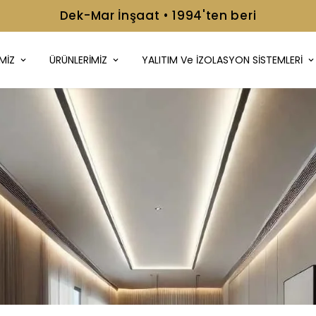
📞+90 216 499 08 92
MİZ
ÜRÜNLERİMİZ
YALITIM Ve İZOLASYON SİSTEMLERİ