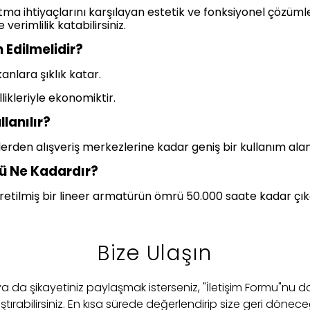
ma ihtiyaçlarını karşılayan estetik ve fonksiyonel çözüm
erimlilik katabilirsiniz.
 Edilmelidir?
nlara şıklık katar.
likleriyle ekonomiktir.
lanılır?
lerden alışveriş merkezlerine kadar geniş bir kullanım alan
rü Ne Kadardır?
k üretilmiş bir lineer armatürün ömrü 50.000 saate kadar çıka
Bize Ulaşın
 ya da şikayetiniz paylaşmak isterseniz, "İletişim Formu"nu d
ştırabilirsiniz. En kısa sürede değerlendirip size geri dönece