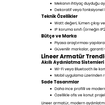
Mekanın ihtiyaç duyduğu ayd
Dekoratif veya fonksiyonel k
Teknik Özellikler
Watt değeri, lümen çıkışı ve
IP koruma sınıfı (örneğin IP
Bütçe ve Marka
Piyasa araştırması yapılarak
Güvenilir markalar, garanti 
Lineer Armatür Trendl
Akıllı Aydınlatma Sistemleri
Wi-Fi veya Bluetooth ile kon
Mobil uygulama üzerinden ren
Sade Tasarımlar
Daha ince profilli ve modern
Özellikle ofis ve konut projel
Lineer armatür, modern aydınlatma ç