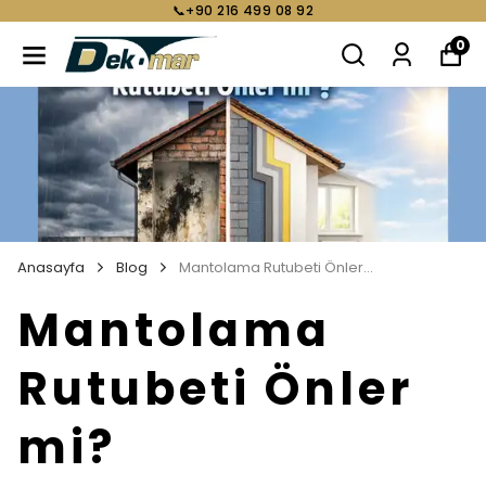
📞+90 216 499 08 92
0
Anasayfa
Blog
Mantolama Rutubeti Önler mi?
Mantolama
Rutubeti Önler
mi?