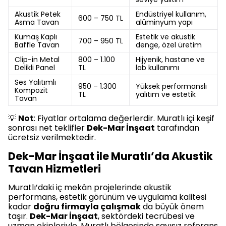
Akustik Petek
Endüstriyel kullanım,
600 – 750 TL
Asma Tavan
alüminyum yapı
Kumaş Kaplı
Estetik ve akustik
700 – 950 TL
Baffle Tavan
denge, özel üretim
Clip-in Metal
800 – 1.100
Hijyenik, hastane ve
Delikli Panel
TL
lab kullanımı
Ses Yalıtımlı
950 – 1.300
Yüksek performanslı
Kompozit
TL
yalıtım ve estetik
Tavan
💡
Not
: Fiyatlar ortalama değerlerdir. Muratlı içi keşif
sonrası net teklifler
Dek-Mar İnşaat
tarafından
ücretsiz verilmektedir.
Dek-Mar İnşaat ile Muratlı’da Akustik
Tavan Hizmetleri
Muratlı’daki iç mekân projelerinde akustik
performans, estetik görünüm ve uygulama kalitesi
kadar
doğru firmayla çalışmak
da büyük önem
taşır.
Dek-Mar İnşaat
, sektördeki tecrübesi ve
uzman ekipleriyle, Muratlı bölgesinde sayısız referans