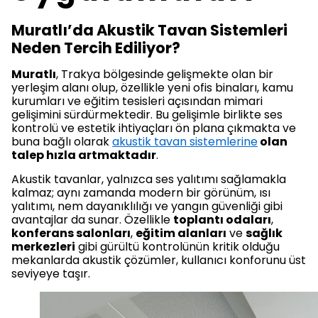
Muratlı’da Akustik Tavan Sistemleri
Neden Tercih Ediliyor?
Muratlı
, Trakya bölgesinde gelişmekte olan bir
yerleşim alanı olup, özellikle yeni ofis binaları, kamu
kurumları ve eğitim tesisleri açısından mimari
gelişimini sürdürmektedir. Bu gelişimle birlikte ses
kontrolü ve estetik ihtiyaçları ön plana çıkmakta ve
buna bağlı olarak
akustik tavan sistemlerine
olan
talep hızla artmaktadır
.
Akustik tavanlar, yalnızca ses yalıtımı sağlamakla
kalmaz; aynı zamanda modern bir görünüm, ısı
yalıtımı, nem dayanıklılığı ve yangın güvenliği gibi
avantajlar da sunar. Özellikle
toplantı odaları
,
konferans salonları
,
eğitim alanları
ve
sağlık
merkezleri
gibi gürültü kontrolünün kritik olduğu
mekanlarda akustik çözümler, kullanıcı konforunu üst
seviyeye taşır.