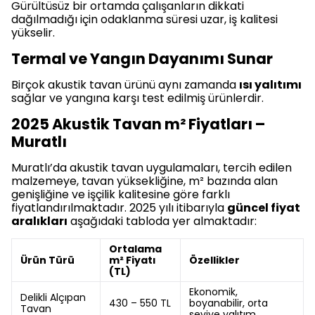
Gürültüsüz bir ortamda çalışanların dikkati
dağılmadığı için odaklanma süresi uzar, iş kalitesi
yükselir.
Termal ve Yangın Dayanımı Sunar
Birçok akustik tavan ürünü aynı zamanda
ısı yalıtımı
sağlar ve yangına karşı test edilmiş ürünlerdir.
2025 Akustik Tavan m² Fiyatları –
Muratlı
Muratlı’da akustik tavan uygulamaları, tercih edilen
malzemeye, tavan yüksekliğine, m² bazında alan
genişliğine ve işçilik kalitesine göre farklı
fiyatlandırılmaktadır. 2025 yılı itibarıyla
güncel fiyat
aralıkları
aşağıdaki tabloda yer almaktadır:
Ortalama
Ürün Türü
m² Fiyatı
Özellikler
(TL)
Ekonomik,
Delikli Alçıpan
430 – 550 TL
boyanabilir, orta
Tavan
seviye yalıtım