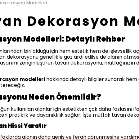
Dekorasyon Modelleri
van Dekorasyon Mo
syon Modelleri: Detaylı Rehber
anlarından biri olduğu için hem estetik hem de işlevsellik aç
van dekorasyonu genellikle göz ardı edilse de alanın atmo
e tasarımı zenginleştiren tavan dekorasyonu, mutfağınızın d
rasyon modelleri
hakkında detaylı bilgiler sunarak hem 
stereceğiz.
asyonu Neden Önemlidir?
un kullanılan alanlar için estetikten çok daha fazlasını i
ken pratiklik ve dayanıklılık sağlar. İşte mutfak tavan de
n Hissi Yaratır
tfaklarda alanın daha geniş ve ferah görünmesine yardımcı 