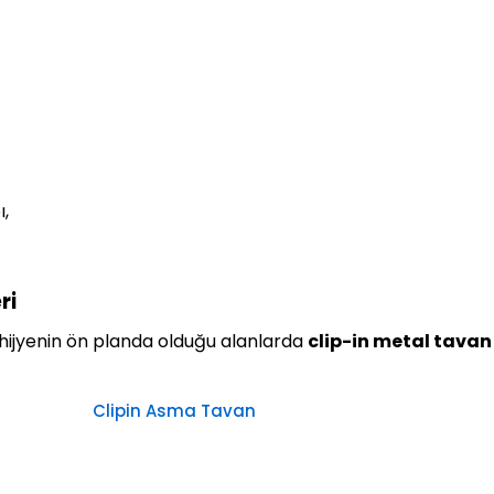
ı,
ri
 hijyenin ön planda olduğu alanlarda
clip-in metal tavan
Clipin Asma Tavan