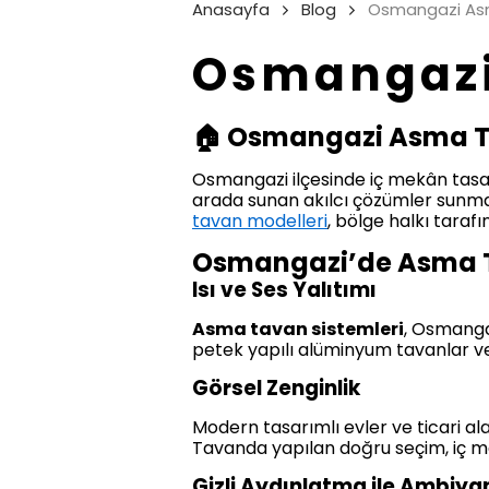
Anasayfa
Blog
Osmangazi Asm
Osmangazi
🏠 Osmangazi Asma Ta
Osmangazi ilçesinde iç mekân tasa
arada sunan akılcı çözümler sunmak
tavan modelleri
, bölge halkı tara
Osmangazi’de Asma T
Isı ve Ses Yalıtımı
Asma tavan sistemleri
, Osmangaz
petek yapılı alüminyum tavanlar v
Görsel Zenginlik
Modern tasarımlı evler ve ticari ala
Tavanda yapılan doğru seçim, iç mek
Gizli Aydınlatma ile Ambiy