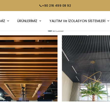
📞+90 216 499 08 92
MİZ
ÜRÜNLERİMİZ
YALITIM Ve İZOLASYON SİSTEMLERİ