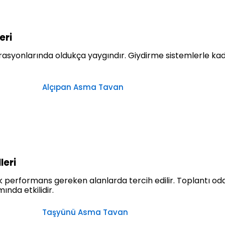
eri
orasyonlarında oldukça yaygındır. Giydirme sistemlerle kad
Alçıpan Asma Tavan
eri
tik performans gereken alanlarda tercih edilir. Toplantı oda
ında etkilidir.
Taşyünü Asma Tavan