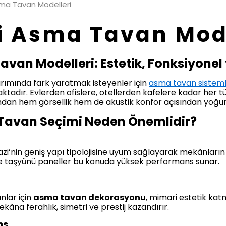
a Tavan Modelleri
 Asma Tavan Mode
van Modelleri: Estetik, Fonksiyone
rımında fark yaratmak isteyenler için
asma tavan sisteml
tadır. Evlerden ofislere, otellerden kafelere kadar her t
fından hem görsellik hem de akustik konfor açısından yoğu
avan Seçimi Neden Önemlidir?
i’nin geniş yapı tipolojisine uyum sağlayarak mekânların ısı
e taşyünü paneller bu konuda yüksek performans sunar.
nlar için
asma tavan dekorasyonu
, mimari estetik kat
âna ferahlık, simetri ve prestij kazandırır.
ans