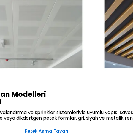
n Modelleri
i
avalandırma ve sprinkler sistemleriyle uyumlu yapısı sayesi
are veya dikdörtgen petek formlar, gri, siyah ve metalik renkl
Petek Asma Tavan