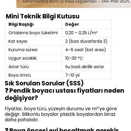
Mini Teknik Bilgi Kutusu
Bilgi Başlığı
Değer
Ortalama boya tüketimi
0,20 – 0,25 L/m²
Kat sayısı
2 (bazı duvarlarda 3)
Kuruma süresi
4–6 saat (kat arası)
Uygun sıcaklık
10–30 °C
Astar türü
Su bazlı akrilik astar
Boya ömrü
7–10 yıl
Sık Sorulan Sorular (SSS)
❓ Pendik boyacı ustası fiyatları neden
değişiyor?
Fiyatlar, boya türü, yüzeyin durumu ve m²’ye göre
değişir. Silikonlu boyalar plastik boyalardan biraz
daha pahalıdır.
❓ Boya öncesi evi boşaltmak gerekir