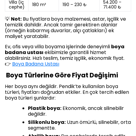
Villa (iç
54.200 –
180 m²
190 – 230 ₺
cephe)
71.400 ₺
💡
Not:
Bu fiyatlara boya malzemesi, astar, işçilik ve
temizlik dahildir. Ancak tamir gerektiren alanlar
(örneğin kabarmış duvarlar, alçı çatlakları) ek
maliyet yaratabilir.
Ev, ofis veya villa boyama işlerinde deneyimli
boya
badana ustası
ekibimizle garantili hizmet
alabilirsiniz. Hızlı teslim, temiz işçilik, ekonomik fiyat.
👉
Boya Badana Ustası
Boya Türlerine Göre Fiyat Değişimi
Her boya aynı değildir. Pendik’te kullanılan boya
türleri, fiyatları doğrudan etkiler. En çok tercih edilen
boya türleri şunlardır:
Plastik boya:
Ekonomik, ancak silinebilir
değildir.
Silikonlu boya:
Uzun ömürlü, silinebilir, orta
segmentte.