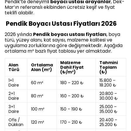
Pendik’te deneyimli
boyacı ustası arayanlar
, Dek-
Mar’ın referanslı ekibinden ücretsiz keşif ve fiyat
teklifi alabilir.
Pendik Boyacı Ustası Fiyatları 2026
2026 yılında
Pendik boyacı ustası fiyatları
, boya
türü, yüzey alanı, kat sayısı, malzeme kalitesi ve
uygulama zorluklarına göre değişmektedir. Aşağıda
ortalama m² bazlı fiyat tablosu yer almaktadır.
Malzeme
Tahmini
Alan
Ortalama
Dahil Fiyat
Toplam
Türü
Alan (m²)
(₺/m²)
(₺)
1+1
15.800 –
60 m²
180 – 220 ₺
Daire
18.200 ₺
2+1
20.800 –
80 m²
160 – 200 ₺
Daire
30.000 ₺
3+1
25.000 –
100 m²
150 – 190 ₺
Daire
35.000 ₺
Ofis /
20.400 –
120 m²
170 – 210 ₺
Dükkan
25.200 ₺