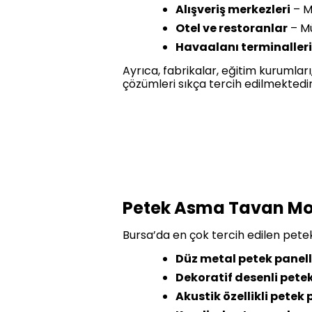
Alışveriş merkezleri
– M
Otel ve restoranlar
– Mü
Havaalanı terminalleri
Ayrıca, fabrikalar, eğitim kurumlar
çözümleri sıkça tercih edilmektedir
Petek Asma Tavan Mod
Bursa’da en çok tercih edilen pete
Düz metal petek panell
Dekoratif desenli pete
Akustik özellikli petek 