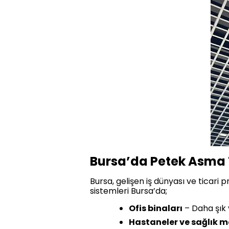
Bursa’da Petek Asma
Bursa, gelişen iş dünyası ve ticari
sistemleri Bursa’da;
Ofis binaları
– Daha şık 
Hastaneler ve sağlık m