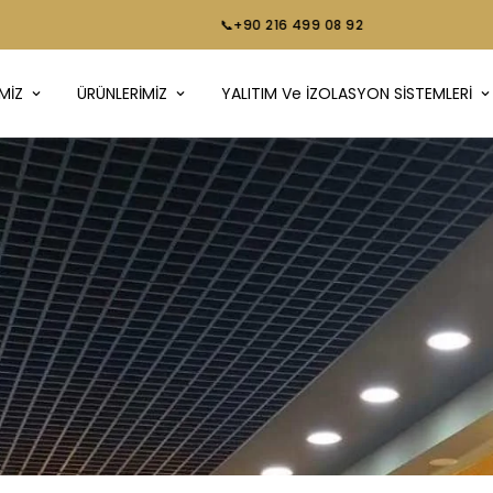
📞+90 216 499 08 92
MİZ
ÜRÜNLERİMİZ
YALITIM Ve İZOLASYON SİSTEMLERİ