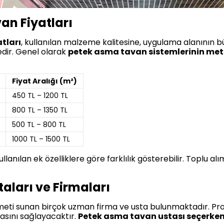
an Fiyatları
tları
, kullanılan malzeme kalitesine, uygulama alanının bü
edir. Genel olarak
petek asma tavan sistemlerinin metre
Fiyat Aralığı (m²)
450 TL – 1200 TL
800 TL – 1350 TL
500 TL – 800 TL
1000 TL – 1500 TL
llanılan ek özelliklere göre farklılık gösterebilir. Toplu al
ları ve Firmaları
meti sunan birçok uzman firma ve usta bulunmaktadır. Prof
asını sağlayacaktır.
Petek asma tavan ustası seçerken ş