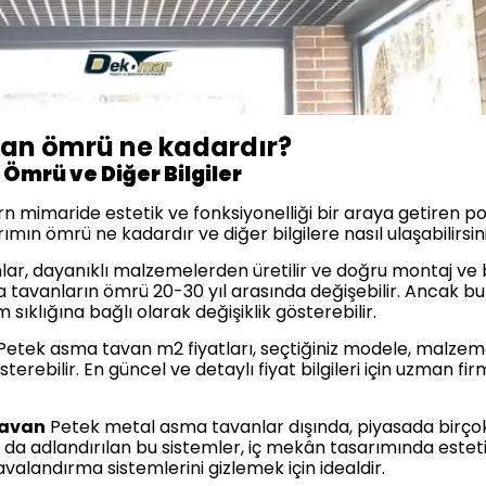
an ömrü ne kadardır?
Ömrü ve Diğer Bilgiler
 mimaride estetik ve fonksiyonelliği bir araya getiren p
rımın ömrü ne kadardır ve diğer bilgilere nasıl ulaşabilirsin
ar, dayanıklı malzemelerden üretilir ve doğru montaj ve 
sma tavanların ömrü 20-30 yıl arasında değişebilir. Ancak b
m sıklığına bağlı olarak değişiklik gösterebilir.
etek asma tavan m2 fiyatları, seçtiğiniz modele, malzeme k
sterebilir. En güncel ve detaylı fiyat bilgileri için uzman f
Tavan
Petek metal asma tavanlar dışında, piyasada birço
da adlandırılan bu sistemler, iç mekân tasarımında estetik 
valandırma sistemlerini gizlemek için idealdir.