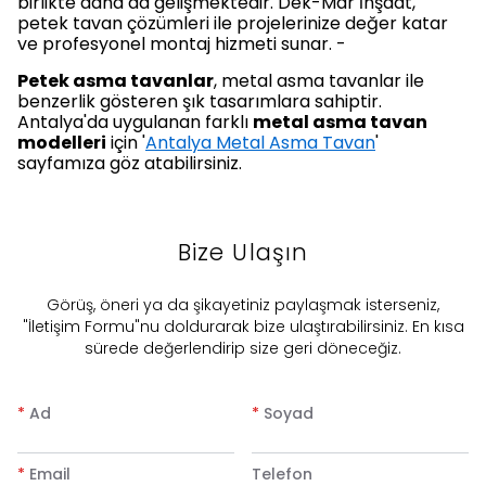
birlikte daha da gelişmektedir. Dek-Mar İnşaat,
petek tavan çözümleri ile projelerinize değer katar
ve profesyonel montaj hizmeti sunar. -
Petek asma tavanlar
, metal asma tavanlar ile
benzerlik gösteren şık tasarımlara sahiptir.
Antalya'da uygulanan farklı
metal asma tavan
modelleri
için '
Antalya Metal Asma Tavan
'
sayfamıza göz atabilirsiniz.
Bize Ulaşın
​Görüş, öneri ya da şikayetiniz paylaşmak isterseniz,
"İletişim Formu"nu doldurarak bize ulaştırabilirsiniz. En kısa
sürede değerlendirip size geri döneceğiz.
*
Ad
*
Soyad
*
Email
Telefon