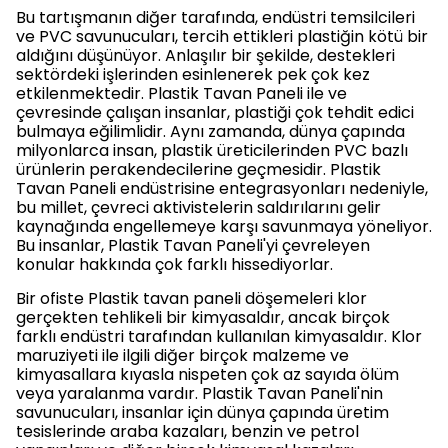
Bu tartışmanın diğer tarafında, endüstri temsilcileri
ve PVC savunucuları, tercih ettikleri plastiğin kötü bir
aldığını düşünüyor. Anlaşılır bir şekilde, destekleri
sektördeki işlerinden esinlenerek pek çok kez
etkilenmektedir. Plastik Tavan Paneli ile ve
çevresinde çalışan insanlar, plastiği çok tehdit edici
bulmaya eğilimlidir. Aynı zamanda, dünya çapında
milyonlarca insan, plastik üreticilerinden PVC bazlı
ürünlerin perakendecilerine geçmesidir. Plastik
Tavan Paneli endüstrisine entegrasyonları nedeniyle,
bu millet, çevreci aktivistelerin saldırılarını gelir
kaynağında engellemeye karşı savunmaya yöneliyor.
Bu insanlar, Plastik Tavan Paneli'yi çevreleyen
konular hakkında çok farklı hissediyorlar.
Bir ofiste Plastik tavan paneli döşemeleri klor
gerçekten tehlikeli bir kimyasaldır, ancak birçok
farklı endüstri tarafından kullanılan kimyasaldır. Klor
maruziyeti ile ilgili diğer birçok malzeme ve
kimyasallara kıyasla nispeten çok az sayıda ölüm
veya yaralanma vardır. Plastik Tavan Paneli'nin
savunucuları, insanlar için dünya çapında üretim
tesislerinde araba kazaları, benzin ve petrol