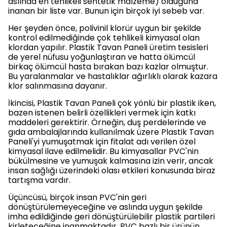
aslında en tehlikeli sentetik malzeme) olduğuna
inanan bir liste var. Bunun için birçok iyi sebeb var.
Her şeyden önce, polivinil klorür uygun bir şekilde
kontrol edilmediğinde çok tehlikeli kimyasal olan
klordan yapılır. Plastik Tavan Paneli üretim tesisleri
de yerel nüfusu yoğunlaştıran ve hatta ölümcül
birkaç ölümcül hasta bırakan bazı kazlar olmuştur.
Bu yaralanmalar ve hastalıklar ağırlıklı olarak kazara
klor salınmasına dayanır.
İkincisi, Plastik Tavan Paneli çok yönlü bir plastik iken,
bazen istenen belirli özellikleri vermek için katkı
maddeleri gerektirir. Örneğin, duş perdelerinde ve
gıda ambalajlarında kullanılmak üzere Plastik Tavan
Paneli'yi yumuşatmak için fitalat adı verilen özel
kimyasal ilave edilmelidir. Bu kimyasallar PVC'nin
bükülmesine ve yumuşak kalmasına izin verir, ancak
insan sağlığı üzerindeki olası etkileri konusunda biraz
tartışma vardır.
Üçüncüsü, birçok insan PVC'nin geri
dönüştürülemeyeceğine ve aslında uygun şekilde
imha edildiğinde geri dönüştürülebilir plastik partileri
kirleteceğine inanmaktadır. PVC bazlı bir ürünün