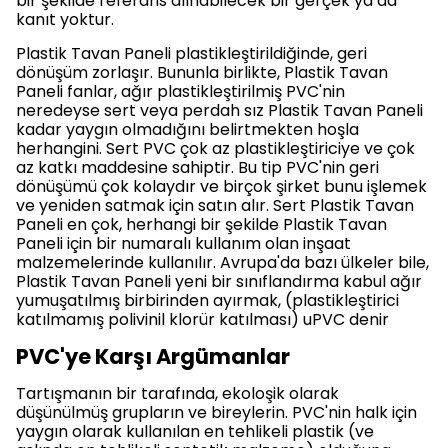
bir şekilde referans alınabilecek bir gerçek ya da
kanıt yoktur.
Plastik Tavan Paneli plastikleştirildiğinde, geri
dönüşüm zorlaşır. Bununla birlikte, Plastik Tavan
Paneli fanlar, ağır plastikleştirilmiş PVC'nin
neredeyse sert veya perdah sız Plastik Tavan Paneli
kadar yaygın olmadığını belirtmekten hoşla
herhangini. Sert PVC çok az plastikleştiriciye ve çok
az katkı maddesine sahiptir. Bu tip PVC'nin geri
dönüşümü çok kolaydır ve birçok şirket bunu işlemek
ve yeniden satmak için satın alır. Sert Plastik Tavan
Paneli en çok, herhangi bir şekilde Plastik Tavan
Paneli için bir numaralı kullanım olan inşaat
malzemelerinde kullanılır. Avrupa'da bazı ülkeler bile,
Plastik Tavan Paneli yeni bir sınıflandırma kabul ağır
yumuşatılmış birbirinden ayırmak, (plastikleştirici
katılmamış polivinil klorür katılması) uPVC denir
PVC'ye Karşı Argümanlar
Tartışmanın bir tarafında, ekoloşik olarak
düşünülmüş grupların ve bireylerin. PVC'nin halk için
yaygın olarak kullanılan en tehlikeli plastik (ve