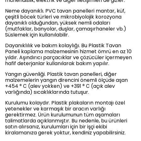
mühendislik, elektrik ve diğer iletişimleri de gizler.
Neme dayanıklı. PVC tavan panelleri mantar, küf,
çeşitli böcek türleri ve mikrobiyolojik korozyona
dayanıklı olduğundan, yüksek nemli odaları
(mutfaklar, banyolar, duşlar, çamaşırhaneler vb.)
Süslemek için kullanılabilir.
Dayanıklılık ve bakım kolaylığı. Bu Plastik Tavan
Paneli kaplama malzemesinin hizmet ömrü en az 10
yıldır. Aşındırıcı parçacıklar ve çözücüler içermeyen
hafif deterjanlar kullanılarak bakım yapılır.
Yangın güvenliği. Plastik tavan panelleri, diğer
malzemelerin yangın direncini önemli ölçüde aşan
+454 ° С (alev yokken) ve +391 ° С (açık alev
varlığında) sıcaklıklarında tutuşur.
Kurulumu kolaydır. Plastik plakaların montajı özel
yetenekler ve karmaşık bir aracın varlığı
gerektirmez. Ürün kurulumunun tüm aşamaları
talimatlarda açıklanmıştır. Bu nedenle, bu ürünleri
satın alırsanız, kurulumları için bir işçi ekibi
kiralamanıza gerek yoktur, kendiniz yapabilirsiniz.