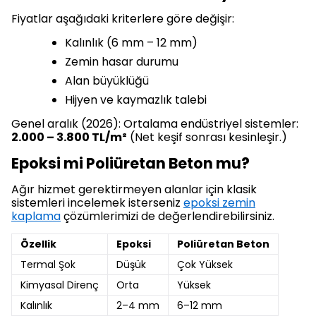
Fiyatlar aşağıdaki kriterlere göre değişir:
Kalınlık (6 mm – 12 mm)
Zemin hasar durumu
Alan büyüklüğü
Hijyen ve kaymazlık talebi
Genel aralık (2026): Ortalama endüstriyel sistemler:
2.000 – 3.800 TL/m²
(Net keşif sonrası kesinleşir.)
Epoksi mi Poliüretan Beton mu?
Ağır hizmet gerektirmeyen alanlar için klasik
sistemleri incelemek isterseniz
epoksi zemin
kaplama
çözümlerimizi de değerlendirebilirsiniz.
Özellik
Epoksi
Poliüretan Beton
Termal Şok
Düşük
Çok Yüksek
Kimyasal Direnç
Orta
Yüksek
Kalınlık
2–4 mm
6–12 mm