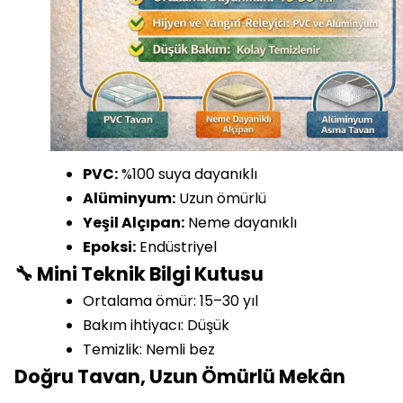
PVC:
%100 suya dayanıklı
Alüminyum:
Uzun ömürlü
Yeşil Alçıpan:
Neme dayanıklı
Epoksi:
Endüstriyel
🔧 Mini Teknik Bilgi Kutusu
Ortalama ömür: 15–30 yıl
Bakım ihtiyacı: Düşük
Temizlik: Nemli bez
Doğru Tavan, Uzun Ömürlü Mekân