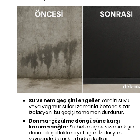
Su ve nem geçişini engeller
Yeraltı suyu
veya yağmur suları zamanla betona sızar.
İzolasyon, bu geçişi tamamen durdurur.
Donma-çözülme döngüsüne karşı
koruma sağlar
Su beton içine sızarsa kışın
donarak çatlaklara yol açar. İzolasyon
sayesinde bu risk ortadan kalkar.