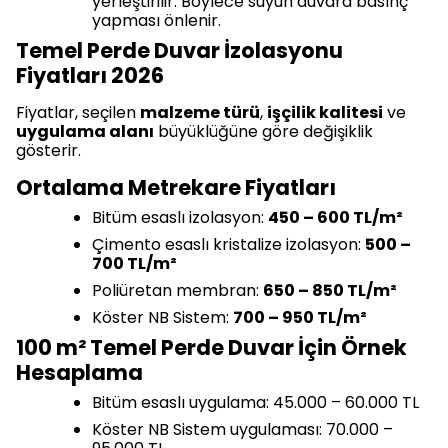
yerleştirilir. Böylece suyun duvara basınç
yapması önlenir.
Temel Perde Duvar İzolasyonu
Fiyatları 2026
Fiyatlar, seçilen
malzeme türü
,
işçilik kalitesi
ve
uygulama alanı
büyüklüğüne göre değişiklik
gösterir.
Ortalama Metrekare Fiyatları
Bitüm esaslı izolasyon:
450 – 600 TL/m²
Çimento esaslı kristalize izolasyon:
500 –
700 TL/m²
Poliüretan membran:
650 – 850 TL/m²
Köster NB Sistem:
700 – 950 TL/m²
100 m² Temel Perde Duvar İçin Örnek
Hesaplama
Bitüm esaslı uygulama: 45.000 – 60.000 TL
Köster NB Sistem uygulaması: 70.000 –